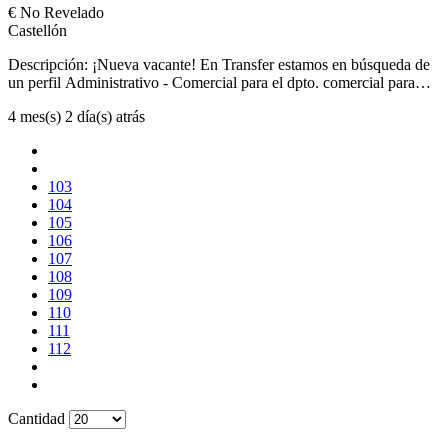
continuada según tus necesidades. Te ofrecemos desarrollo
€
No Revelado
a 2 anys en funcions administratives. Coneixements tècnics en
profesional en el primer grupo hospitalario, compartiendo entorno
Castellón
ofimàtica avançada, especialment Excel (imprescindible). Català i
con los mejores profesionales del sector. Acceso a numerosos
Castellà parlat i escrit correctament. Vehicle per arribar al lloc de
descuentos y beneficios sociales solo por formar partes del Grupo.
Descripción: ¡Nueva vacante! En Transfer estamos en búsqueda de
feina.
¡¡No lo dudes INSCRIBITE, te esperamos!! Formación FP Grado
un perfil Administrativo - Comercial para el dpto. comercial para
Medio Orientación al cliente Habilidades Comunicativas
una empresa del sector mueble ubicada en Benicarlo. Funciones:
Imprescindible castellano y catalán avanzado Paquete Office experto
4 mes(s) 2 día(s) atrás
Atención telefónica y gestión de correo electrónico. Atte. a clientes
y proveedores y solucionar dudas. Seguimiento de cartera de
clientes. Gestión de entrada de pedidos en ERP. Planificación rutas
transportistas Gestion documental de trasporte Reclamaciones Se
103
ofrece: Horario: Lunes a jueves de 08:45 a 12:45 y de 15 a 19
104
Viernes de 08:45 a 12:45 y de 15 a 18 Incorporación inmediata.
105
Requisitos: Experiencia en departamento comercial.Conocimientos
106
en gestión documental y logística.Manejo de herramientas
107
informáticas (Excel, ERP, etc.).Capacidad organizativa y atención al
108
cliente. Se valorará conocimientos en inglés y/o francés.Se valorará
109
experiencia en el sector del mueble.
110
111
112
Cantidad