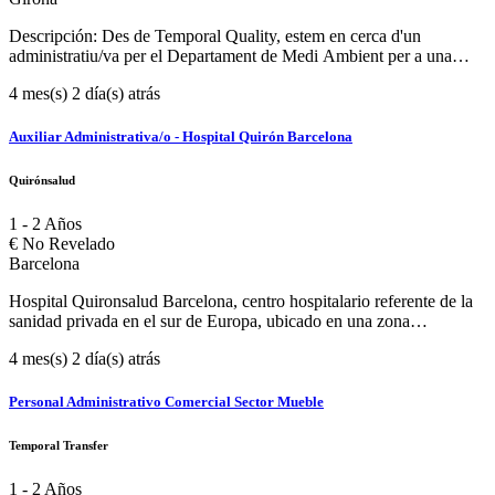
proveedores. Seguimiento de stocks y necesidades de
aprovisionamiento. Gestión documental de compras. Apoyo en la
Descripción: Des de Temporal Quality, estem en cerca d'un
planificación de compras según previsiones de producción. Se
administratiu/va per el Departament de Medi Ambient per a una
ofrece: Contrato de 6 meses por ETT (duración inicial), con
important empresa del sector del reciclatge ubicat a Sant Feliu de
posibilidad de incorporación a plantilla según desempeño. Horario:
4 mes(s) 2 día(s) atrás
Buixalleu. Les funcions seràn les següents: Gestió, control i arxiu de
Lunes a Jueves de 09:00 a 17:00 con flexibilidad horaria de entrada,
la documentació ambiental d’acord amb els requisits de l’Agència de
y Viernes de 8:00 a 15:00. Salario anual entre 18,000 y 21,000.
Residus de Catalunya (ARC). Tramitació de documents de control i
Auxiliar Administrativa/o - Hospital Quirón Barcelona
Requisitos: Se requiere una formación mínima de Grado Superior en
seguiment de residus (DCS) i documents d’identificació. Gestió
Administración o similares. Experiencia previa en compras o
administrativa dels trasllats de residus segons el Reial decret
Quirónsalud
aprovisionamiento. Valorable experiencia con ERP, especialmente
553/2020. Introducció, manteniment i actualització de dades a la
programa Oracle. Buen manejo de herramientas ofimáticas
plataforma SDR (Sistema Documental de Residus). Codificació i
1 - 2 Años
(especialmente Excel). Valorable nivel de inglés (no imprescindible).
classificació de residus segons la Llista Europea de Residus (LER).
€
No Revelado
Tramitació de les Notificacions Prèvies de Trasllat (NPT). Suport en
Barcelona
l’elaboració i presentació de la Declaració Anual de Residus (DAR).
Control dels terminis legals, requeriments administratius i seguiment
Hospital Quironsalud Barcelona, centro hospitalario referente de la
de les obligacions normatives. Suport en auditories ambientals i en la
sanidad privada en el sur de Europa, ubicado en una zona
implantació i manteniment de sistemes de gestió ambiental (ISO
emblemática y bien comunicada de la ciudad de Barcelona, busca
14001 i EMAS). Coordinació amb clients, transportistes i
4 mes(s) 2 día(s) atrás
incorporar a un/a Auxiliar Administrativa/o para el Departamento
administracions públiques per a la correcta gestió dels residus.
del Colaborador. ¿Cuál será tu misión? Gestión Acreditación de
Horari De dilluns a dijous de 8:30 a 17:45h (amb una pausa per
estancias formativas Acreditación de comerciales con acceso a
Personal Administrativo Comercial Sector Mueble
dinar d'una hora) i divendres intensiu de 8 a 15h. Sou Segons
Quirófano Gestión de privilegios clínico Gestión de contratos con
experiència aportada. Incorporació Immediata per ETT i posterior
sociedades Cuadro médico compañías aseguradoras Horario: De
Temporal Transfer
incorporació per empresa fixe. Requisitos: CFGS en Administració i
Lunes a Viernes de 8 a 17 horas / Viernes hasta las 15 horas ¿Que
Finances, Gestió Ambiental o similar (es valorarà formació
ofrecemos? Contrato indefinido. Salario según convenio Formación
1 - 2 Años
específica en normativa ambiental catalana). Experiència: Mínim d’1