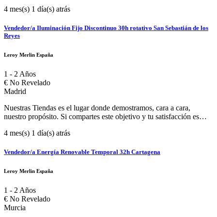
conseguir que los clientes puedan dar vida a sus ideas y proyectos,
4 mes(s) 1 día(s) atrás
este es tu sitio. Formar parte del equipo de nuestras tiendas significa
trabajar en un ambiente de co-creación donde vivir nuestros valores
y propósito de empresa junto al cliente. ¿Te unes a nosotros y
Vendedor/a Iluminación Fijo Discontinuo 30h rotativo San Sebastián de los
nosotras? Te lo enseñamos aquí en este vídeo: Por esto contamos
Reyes
contigo como Vendedor/a Especialista, porque tienes un amplio
conocimiento de tu oficio y nuestros productos, aportas la
Leroy Merlin España
experiencia de trabajar como profesional de tu sector y sobre todo
tienes pasión por lo que haces. Principales funcionesOfrecer un
1 - 2 Años
asesoramiento completo al habitante, en su ámbito de actuación, con
€
No Revelado
el objetivo de alcanzar la satisfacción y fidelización del
Madrid
mismo.Asesorar al habitante, a través del canal adecuado en cada
momento, con el objetivo de ofrecerle los productos / servicios que
Nuestras Tiendas es el lugar donde demostramos, cara a cara,
más se ajusten a sus necesidades. Atender al habitante con diligencia
nuestro propósito. Si compartes este objetivo y tu satisfacción es
y resolver las incidencias y dudas que puedan darse durante todo el
conseguir que los clientes puedan dar vida a sus ideas y proyectos,
proceso de venta, personalizando y ofreciendo experiencias de
4 mes(s) 1 día(s) atrás
este es tu sitio. Formar parte del equipo de nuestras tiendas significa
compra positivas.Detectar oportunidades de negocio en todas las
trabajar en un ambiente de co-creación donde vivir nuestros valores
interacciones con el habitante, y aprovecharlas teniendo en cuenta
y propósito de empresa junto al cliente. ¿Te unes a nosotros y
Vendedor/a Energía Renovable Temporal 32h Cartagena
siempre los criterios de margen y rentabilidad para Leroy Merlin,
nosotras? Te lo enseñamos aquí en este vídeo: Por esto contamos
realizando los presupuestos y los pedidos asociados, y llevando a
contigo como Vendedor/a Especialista, porque tienes un amplio
Leroy Merlin España
cabo un seguimiento de los mismos.Ofrecer a los habitantes los
conocimiento de tu oficio y nuestros productos, aportas la
servicios más adaptados a la venta solución como la instalación,
experiencia de trabajar como profesional de tu sector y sobre todo
1 - 2 Años
financiación y envíos a domicilio entre otros gestionando los pagos
tienes pasión por lo que haces. Principales funcionesOfrecer un
€
No Revelado
en el punto de venta cuando la ocasión lo permita.Realizar la gestión
asesoramiento completo al habitante, en su ámbito de actuación, con
Murcia
administrativa de los servicios postventa de cara a prestar un servicio
el objetivo de alcanzar la satisfacción y fidelización del