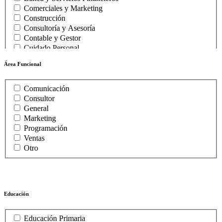
Comerciales y Marketing
Construcción
Consultoría y Asesoría
Contable y Gestor
Cuidado Personal
Directivos y Ejecutivos
Área Funcional
Diseño y Creatividad
Economistas y Financieros
Estudiantes
Comunicación
Hostelería y Turismo
Consultor
Informática
General
Ingenieros y Técnicos
Marketing
Limpieza
Programación
Médicos y Profesionales Sanitarios
Ventas
Primer Empleo y Universitarios
Otro
Profesores y Educadores
Publicidad y Marketing
Recepcionista
Recursos Humanos
Educación
Transportes
Ventas
Veterinario
Educación Primaria