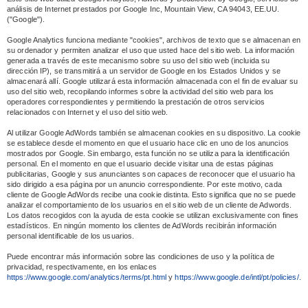
análisis de Internet prestados por Google Inc, Mountain View, CA 94043, EE.UU.
("Google").
Google Analytics funciona mediante "cookies", archivos de texto que se almacenan en
su ordenador y permiten analizar el uso que usted hace del sitio web. La información
generada a través de este mecanismo sobre su uso del sitio web (incluida su
dirección IP), se transmitirá a un servidor de Google en los Estados Unidos y se
almacenará allí. Google utilizará esta información almacenada con el fin de evaluar su
uso del sitio web, recopilando informes sobre la actividad del sitio web para los
operadores correspondientes y permitiendo la prestación de otros servicios
relacionados con Internet y el uso del sitio web.
Al utilizar Google AdWords también se almacenan cookies en su dispositivo. La cookie
se establece desde el momento en que el usuario hace clic en uno de los anuncios
mostrados por Google. Sin embargo, esta función no se utiliza para la identificación
personal. En el momento en que el usuario decide visitar una de estas páginas
publicitarias, Google y sus anunciantes son capaces de reconocer que el usuario ha
sido dirigido a esa página por un anuncio correspondiente. Por este motivo, cada
cliente de Google AdWords recibe una cookie distinta. Esto significa que no se puede
analizar el comportamiento de los usuarios en el sitio web de un cliente de Adwords.
Los datos recogidos con la ayuda de esta cookie se utilizan exclusivamente con fines
estadísticos. En ningún momento los clientes de AdWords recibirán información
personal identificable de los usuarios.
Puede encontrar más información sobre las condiciones de uso y la política de
privacidad, respectivamente, en los enlaces
https://www.google.com/analytics/terms/pt.html
y
https://www.google.de/intl/pt/policies/.