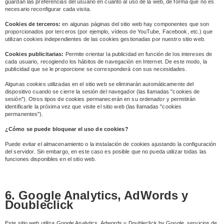
guardan las preferencias del usuario en cuanto al uso de la web, de forma que no es
necesario reconfigurar cada visita.
Cookies de terceros:
en algunas páginas del sitio web hay componentes que son
proporcionados por terceros (por ejemplo, vídeos de YouTube, Facebook, etc.) que
utilizan cookies independientes de las cookies gestionadas por nuestro sitio web.
Cookies publicitarias:
Permite orientar la publicidad en función de los intereses de
cada usuario, recogiendo los hábitos de navegación en Internet. De este modo, la
publicidad que se le proporcione se corresponderá con sus necesidades.
Algunas cookies utilizadas en el sitio web se eliminarán automáticamente del
dispositivo cuando se cierre la sesión del navegador (las llamadas "cookies de
sesión"). Otros tipos de cookies permanecerán en su ordenador y permitirán
identificarle la próxima vez que visite el sitio web (las llamadas "cookies
permanentes").
¿Cómo se puede bloquear el uso de cookies?
Puede evitar el almacenamiento o la instalación de cookies ajustando la configuración
del servidor. Sin embargo, en este caso es posible que no pueda utilizar todas las
funciones disponibles en el sitio web.
6. Google Analytics, AdWords y
Doubleclick
Este sitio web utiliza Google Analytics, Adwords y Doubleclick by Google, servicios de