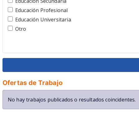
Educación Secundaria
Profesores y Educadores
Educación Profesional
Publicidad y Marketing
Educación Universitaria
Recepcionista
Otro
Recursos Humanos
Transportes
Ventas
Veterinario
Restauracion
Ofertas de Trabajo
No hay trabajos publicados o resultados coincidentes.