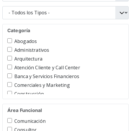
Categoría
Abogados
Administrativos
Arquitectura
Atención Cliente y Call Center
Banca y Servicios Financieros
Comerciales y Marketing
Construcción
Consultoría y Asesoría
Área Funcional
Contable y Gestor
Cuidado Personal
Comunicación
Directivos y Ejecutivos
Consultor