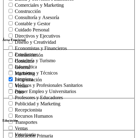
Comerciales y Marketing
Construcción
Consultoría y Asesoría
Contable y Gestor
Cuidado Personal
Directivos y Ejecutivos
Área Funcional
Diseño y Creatividad
Economistas y Financieros
Estudiantes
Comunicación
Hostelería y Turismo
Consultor
Informática
General
Ingenieros y Técnicos
Marketing
Limpieza
Programación
Médicos y Profesionales Sanitarios
Ventas
Primer Empleo y Universitarios
Otro
Profesores y Educadores
Publicidad y Marketing
Recepcionista
Recursos Humanos
Educación
Transportes
Ventas
Veterinario
Educación Primaria