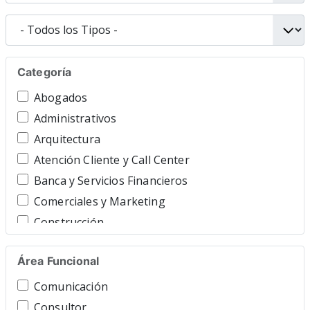
Categoría
Abogados
Administrativos
Arquitectura
Atención Cliente y Call Center
Banca y Servicios Financieros
Comerciales y Marketing
Construcción
Consultoría y Asesoría
Área Funcional
Contable y Gestor
Cuidado Personal
Comunicación
Directivos y Ejecutivos
Consultor