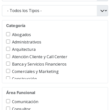
Categoría
Abogados
Administrativos
Arquitectura
Atención Cliente y Call Center
Banca y Servicios Financieros
Comerciales y Marketing
Construcción
Consultoría y Asesoría
Área Funcional
Contable y Gestor
Cuidado Personal
Comunicación
Directivos y Ejecutivos
Consultor