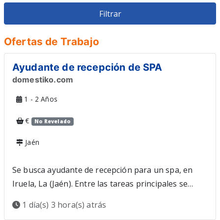
Veterinario
Restauracion
Ofertas de Trabajo
Ayudante de recepción de SPA
domestiko.com
1 - 2 Años
€
No Revelado
Jaén
Se busca ayudante de recepción para un spa, en
Iruela, La (Jaén). Entre las tareas principales se
incluyen la atención al cliente, la gestión de la
1 día(s) 3 hora(s) atrás
agenda y la logística del centro, así como el