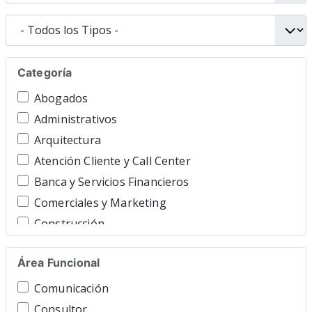
Categoría
Abogados
Administrativos
Arquitectura
Atención Cliente y Call Center
Banca y Servicios Financieros
Comerciales y Marketing
Construcción
Consultoría y Asesoría
Área Funcional
Contable y Gestor
Cuidado Personal
Comunicación
Directivos y Ejecutivos
Consultor