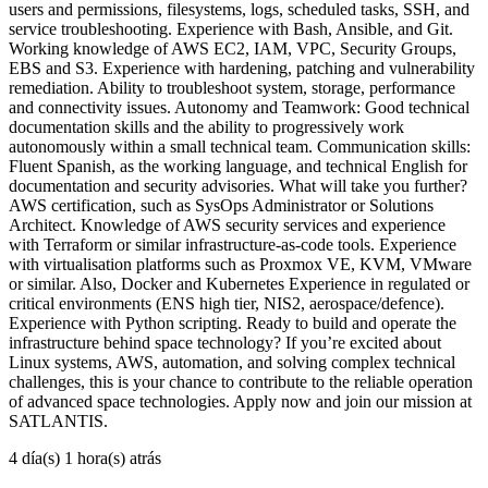
users and permissions, filesystems, logs, scheduled tasks, SSH, and
service troubleshooting. Experience with Bash, Ansible, and Git.
Working knowledge of AWS EC2, IAM, VPC, Security Groups,
EBS and S3. Experience with hardening, patching and vulnerability
remediation. Ability to troubleshoot system, storage, performance
and connectivity issues. Autonomy and Teamwork: Good technical
documentation skills and the ability to progressively work
autonomously within a small technical team. Communication skills:
Fluent Spanish, as the working language, and technical English for
documentation and security advisories. What will take you further?
AWS certification, such as SysOps Administrator or Solutions
Architect. Knowledge of AWS security services and experience
with Terraform or similar infrastructure-as-code tools. Experience
with virtualisation platforms such as Proxmox VE, KVM, VMware
or similar. Also, Docker and Kubernetes Experience in regulated or
critical environments (ENS high tier, NIS2, aerospace/defence).
Experience with Python scripting. Ready to build and operate the
infrastructure behind space technology? If you’re excited about
Linux systems, AWS, automation, and solving complex technical
challenges, this is your chance to contribute to the reliable operation
of advanced space technologies. Apply now and join our mission at
SATLANTIS.
4 día(s) 1 hora(s) atrás