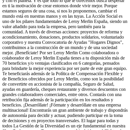
y con el planeta. Y es que todo lo que te ofrecemos busca despertar
en ti la motivación de crear entornos donde vivir mejor. Porque
estamos seguros de una cosa, si nos lo proponemos, cambiar el
mundo está en nuestras manos y en las tuyas. La Acción Social es
uno de los pilares fundamentales de Leroy Merlin España, siendo un
valor añadido para toda la empresa, pero también para la
comunidad. A través de diversas acciones: proyectos de reforma y
acondicionamiento, donaciones, productos solidarios, voluntariado
corporativo y nuestra Convocatoria de Ayudas "Hogares Dignos",
contribuimos a la construcción de un mundo y de una sociedad
mejor. ¡Benefíciate! Por ser Leroy Merlin Como colaboradora o
colaborador de Leroy Merlin España tienes a tu disposición más de
70 beneficios y/o ventajas clasificados en 6 categorías, pensados
para brindarte la mejor experiencia por ser parte de este gran equipo.
Te beneficiarás además de la Política de Compensación Flexible y
de Beneficios ofrecidos por Leroy Merlin, como son la posibilidad
de convertirte en accionista de la compañía, Seguro de Salud,
ayudas en guardería, cheques restaurante y diversos descuentos con
grandes colaboradores comerciales, entre otros. Contarás con una
retribución fija además de la participación en los resultados y
beneficios. ¡Desarróllate! ¡Fórmate y desarróllate en una empresa
multinacional! Encontrarás un gran ambiente de trabajo y dispondrás
de autonomía para decidir y actuar, pudiendo participar en la toma
de decisiones y en proyectos transversales. El lugar para todas y
todos La Gestión de la Diversidad es un eje fundamental en nuestra