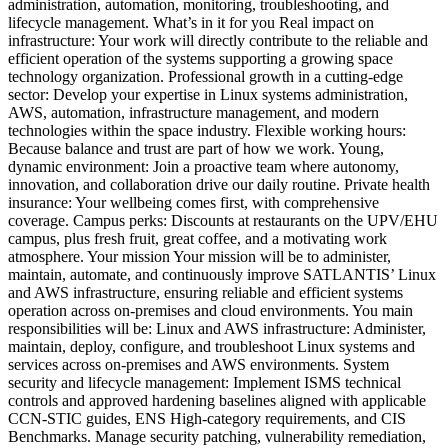
administration, automation, monitoring, troubleshooting, and
lifecycle management. What’s in it for you Real impact on
infrastructure: Your work will directly contribute to the reliable and
efficient operation of the systems supporting a growing space
technology organization. Professional growth in a cutting-edge
sector: Develop your expertise in Linux systems administration,
AWS, automation, infrastructure management, and modern
technologies within the space industry. Flexible working hours:
Because balance and trust are part of how we work. Young,
dynamic environment: Join a proactive team where autonomy,
innovation, and collaboration drive our daily routine. Private health
insurance: Your wellbeing comes first, with comprehensive
coverage. Campus perks: Discounts at restaurants on the UPV/EHU
campus, plus fresh fruit, great coffee, and a motivating work
atmosphere. Your mission Your mission will be to administer,
maintain, automate, and continuously improve SATLANTIS’ Linux
and AWS infrastructure, ensuring reliable and efficient systems
operation across on-premises and cloud environments. You main
responsibilities will be: Linux and AWS infrastructure: Administer,
maintain, deploy, configure, and troubleshoot Linux systems and
services across on-premises and AWS environments. System
security and lifecycle management: Implement ISMS technical
controls and approved hardening baselines aligned with applicable
CCN-STIC guides, ENS High-category requirements, and CIS
Benchmarks. Manage security patching, vulnerability remediation,