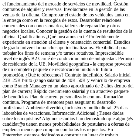
el funcionamiento del mercado de servicios de movilidad. Gestión
contratos de alquiler y reservas. Involucrarse en la gestión de las
ventas de la oficina. Comprobar el estado de los vehículos tanto en
la entrega como en la recogida de estos. Desarrollar relaciones
comerciales con concesionarios, talleres de reparación y otros
negocios locales. Conocer la gestión de la cuenta de resultados de la
oficina. Qualifications ¿Qué buscamos en ti? Preferiblemente
experiencia en atención al cliente y orientación comercial. Estudios
de grado universitario/ciclo superior finalizados. Flexibilidad para
trabajar los fines de semana y/o turnos rotativos. Imprescindible
nivel de inglés B2 Carné de conducir un año de antigüedad. Permiso
de residencia de la UE. Movilidad geográfica - la empresa proveerá
de un completo paquete de recolocación unido a tu futura
promoción. ¿Qué te ofrecemos? Contrato indefinido. Salario inicial
23K-25K bruto (rango salarial de 40K-50K y vehiculo de empresa
como Branch Manager en un plazo aproximado de 2 años dentro del
plan de carrera) Rápido crecimiento salarial y un atractivo paquete
de beneficios. Plan de carrera personalizado con una formación
continua. Programa de mentores para asegurar tu desarrollo
profesional. Ambiente divertido, inclusivo y multicultural. 25 días
laborables de vacaciones. Información Adicional ¿Tienes dudas
sobre los requisitos? Algunos estudios han demostrado que algun@s
candidat@s tienen menos probabilidades de postularse a ofertas de
empleo a menos que cumplan con todos los requisitos. En
Enterprise, estamos dedicados a construir un lugar de trabajo