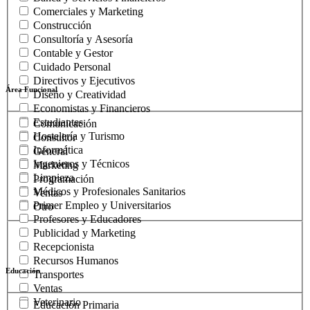
Comerciales y Marketing
Construcción
Consultoría y Asesoría
Contable y Gestor
Cuidado Personal
Directivos y Ejecutivos
Área Funcional
Diseño y Creatividad
Economistas y Financieros
Estudiantes
Comunicación
Hostelería y Turismo
Consultor
Informática
General
Ingenieros y Técnicos
Marketing
Limpieza
Programación
Médicos y Profesionales Sanitarios
Ventas
Primer Empleo y Universitarios
Otro
Profesores y Educadores
Publicidad y Marketing
Recepcionista
Recursos Humanos
Educación
Transportes
Ventas
Veterinario
Educación Primaria