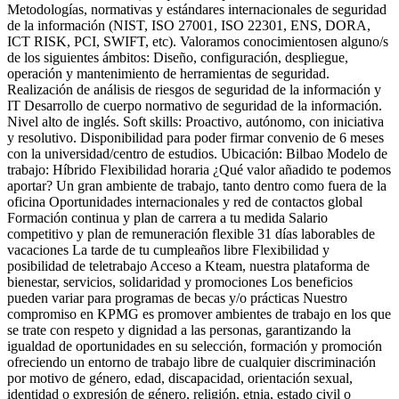
Metodologías, normativas y estándares internacionales de seguridad
de la información (NIST, ISO 27001, ISO 22301, ENS, DORA,
ICT RISK, PCI, SWIFT, etc). Valoramos conocimientosen alguno/s
de los siguientes ámbitos: Diseño, configuración, despliegue,
operación y mantenimiento de herramientas de seguridad.
Realización de análisis de riesgos de seguridad de la información y
IT Desarrollo de cuerpo normativo de seguridad de la información.
Nivel alto de inglés. Soft skills: Proactivo, autónomo, con iniciativa
y resolutivo. Disponibilidad para poder firmar convenio de 6 meses
con la universidad/centro de estudios. Ubicación: Bilbao Modelo de
trabajo: Híbrido Flexibilidad horaria ¿Qué valor añadido te podemos
aportar? Un gran ambiente de trabajo, tanto dentro como fuera de la
oficina Oportunidades internacionales y red de contactos global
Formación continua y plan de carrera a tu medida Salario
competitivo y plan de remuneración flexible 31 días laborables de
vacaciones La tarde de tu cumpleaños libre Flexibilidad y
posibilidad de teletrabajo Acceso a Kteam, nuestra plataforma de
bienestar, servicios, solidaridad y promociones Los beneficios
pueden variar para programas de becas y/o prácticas Nuestro
compromiso en KPMG es promover ambientes de trabajo en los que
se trate con respeto y dignidad a las personas, garantizando la
igualdad de oportunidades en su selección, formación y promoción
ofreciendo un entorno de trabajo libre de cualquier discriminación
por motivo de género, edad, discapacidad, orientación sexual,
identidad o expresión de género, religión, etnia, estado civil o