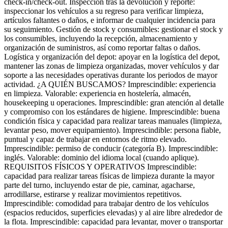
check-in/check-out. Inspección tras la devolución y reporte:
inspeccionar los vehículos a su regreso para verificar limpieza,
artículos faltantes o daños, e informar de cualquier incidencia para
su seguimiento. Gestión de stock y consumibles: gestionar el stock y
los consumibles, incluyendo la recepción, almacenamiento y
organización de suministros, así como reportar faltas o daños.
Logística y organización del depot: apoyar en la logística del depot,
mantener las zonas de limpieza organizadas, mover vehículos y dar
soporte a las necesidades operativas durante los periodos de mayor
actividad. ¿A QUIÉN BUSCAMOS? Imprescindible: experiencia
en limpieza. Valorable: experiencia en hostelería, almacén,
housekeeping u operaciones. Imprescindible: gran atención al detalle
y compromiso con los estándares de higiene. Imprescindible: buena
condición física y capacidad para realizar tareas manuales (limpieza,
levantar peso, mover equipamiento). Imprescindible: persona fiable,
puntual y capaz de trabajar en entornos de ritmo elevado.
Imprescindible: permiso de conducir (categoría B). Imprescindible:
inglés. Valorable: dominio del idioma local (cuando aplique).
REQUISITOS FÍSICOS Y OPERATIVOS Imprescindible:
capacidad para realizar tareas físicas de limpieza durante la mayor
parte del turno, incluyendo estar de pie, caminar, agacharse,
arrodillarse, estirarse y realizar movimientos repetitivos.
Imprescindible: comodidad para trabajar dentro de los vehículos
(espacios reducidos, superficies elevadas) y al aire libre alrededor de
la flota. Imprescindible: capacidad para levantar, mover o transportar