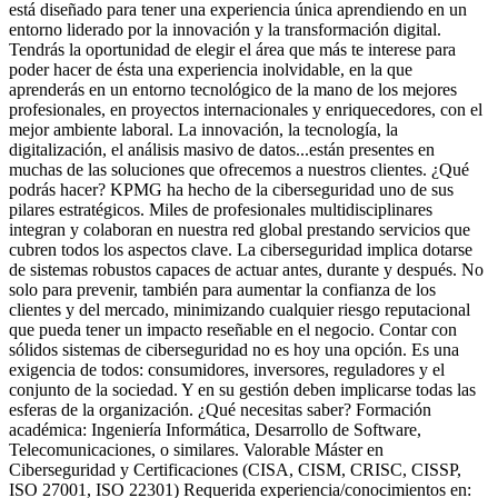
está diseñado para tener una experiencia única aprendiendo en un
entorno liderado por la innovación y la transformación digital.
Tendrás la oportunidad de elegir el área que más te interese para
poder hacer de ésta una experiencia inolvidable, en la que
aprenderás en un entorno tecnológico de la mano de los mejores
profesionales, en proyectos internacionales y enriquecedores, con el
mejor ambiente laboral. La innovación, la tecnología, la
digitalización, el análisis masivo de datos...están presentes en
muchas de las soluciones que ofrecemos a nuestros clientes. ¿Qué
podrás hacer? KPMG ha hecho de la ciberseguridad uno de sus
pilares estratégicos. Miles de profesionales multidisciplinares
integran y colaboran en nuestra red global prestando servicios que
cubren todos los aspectos clave. La ciberseguridad implica dotarse
de sistemas robustos capaces de actuar antes, durante y después. No
solo para prevenir, también para aumentar la confianza de los
clientes y del mercado, minimizando cualquier riesgo reputacional
que pueda tener un impacto reseñable en el negocio. Contar con
sólidos sistemas de ciberseguridad no es hoy una opción. Es una
exigencia de todos: consumidores, inversores, reguladores y el
conjunto de la sociedad. Y en su gestión deben implicarse todas las
esferas de la organización. ¿Qué necesitas saber? Formación
académica: Ingeniería Informática, Desarrollo de Software,
Telecomunicaciones, o similares. Valorable Máster en
Ciberseguridad y Certificaciones (CISA, CISM, CRISC, CISSP,
ISO 27001, ISO 22301) Requerida experiencia/conocimientos en: