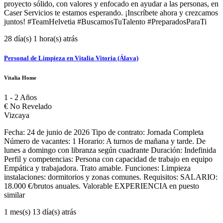
proyecto sólido, con valores y enfocado en ayudar a las personas, en
Caser Servicios te estamos esperando. ¡Inscríbete ahora y crezcamos
juntos! #TeamHelvetia #BuscamosTuTalento #PreparadosParaTi
28 día(s) 1 hora(s) atrás
Personal de Limpieza en Vitalia Vitoria (Álava)
Vitalia Home
1 - 2 Años
€
No Revelado
Vizcaya
Fecha: 24 de junio de 2026 Tipo de contrato: Jornada Completa
Número de vacantes: 1 Horario: A turnos de mañana y tarde. De
lunes a domingo con libranza según cuadrante Duración: Indefinida
Perfil y competencias: Persona con capacidad de trabajo en equipo
Empática y trabajadora. Trato amable. Funciones: Limpieza
instalaciones: dormitorios y zonas comunes. Requisitos: SALARIO:
18.000 €/brutos anuales. Valorable EXPERIENCIA en puesto
similar
1 mes(s) 13 día(s) atrás