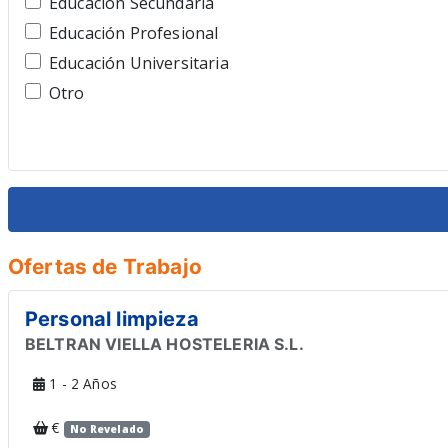
Educación Secundaria
Profesores y Educadores
Educación Profesional
Publicidad y Marketing
Educación Universitaria
Recepcionista
Otro
Recursos Humanos
Transportes
Ventas
Veterinario
Restauracion
Ofertas de Trabajo
Personal limpieza
BELTRAN VIELLA HOSTELERIA S.L.
1 - 2 Años
€
No Revelado