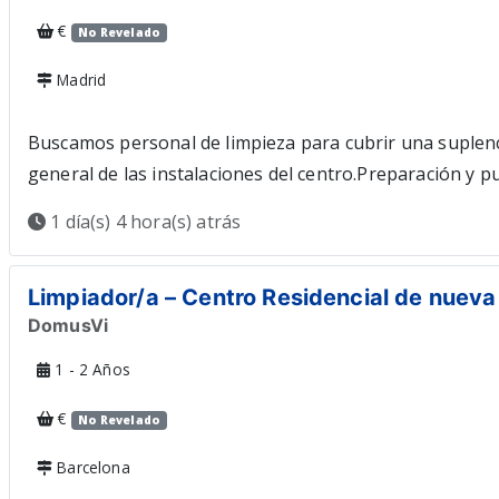
€
No Revelado
Madrid
Buscamos personal de limpieza para cubrir una suplen
general de las instalaciones del centro.Preparación y pu
viernes, de 7:00 a 14:00 h.A partir del 7 de septiembre:
1 día(s) 4 hora(s) atrás
limpieza, ¡queremos conocerte!Sueldo: A partir de 1.16
Valdemoro?¿Tienes disponibilidad para ambos turnos in
Limpiador/a – Centro Residencial de nuev
DomusVi
1 - 2 Años
€
No Revelado
Barcelona