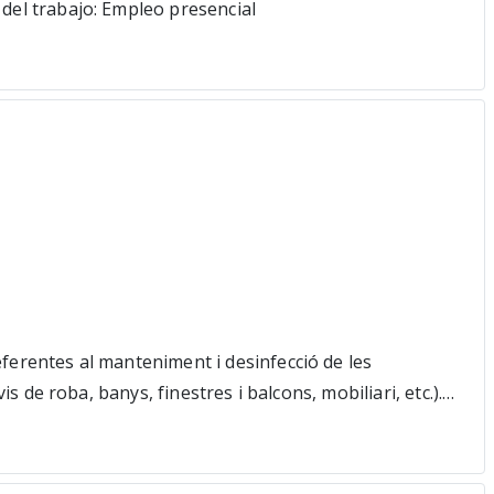
 del trabajo: Empleo presencial
eferentes al manteniment i desinfecció de les
s de roba, banys, finestres i balcons, mobiliari, etc.).
a (avaries, deterioraments...). ESTUDIS PRIMARIS
a setmanal) Salari mensual brut 897 Altres dades
cia Salari millorat a conveni Gercat 10769,22