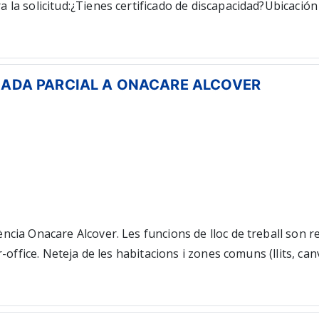
la solicitud:¿Tienes certificado de discapacidad?Ubicación
NADA PARCIAL A ONACARE ALCOVER
cia Onacare Alcover. Les funcions de lloc de treball son r
office. Neteja de les habitacions i zones comuns (llits, canvi
nomalies observades en el desenvolupament de la seva tasc
al temporal (2 mesos) Jornada parcial (23 hores - jornad
es. Jornada del 60% Horari: diferents horaris segons suplèn