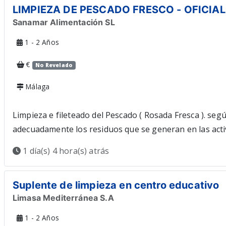
LIMPIEZA DE PESCADO FRESCO - OFICIAL
brut/anual. Diferents horaris segons les vacances a c
Sanamar Alimentación SL
que totes les nostres ofertes estan dirigides a qualsevo
BBSS: serveis de massatges, gabinet psicològic, preus 
1 - 2 Años
€
No Revelado
Málaga
Limpieza e fileteado del Pescado ( Rosada Fresca ). se
adecuadamente los residuos que se generan en las activ
mesBeneficios:Uniforme proporcionadoRequisito de idio
1 día(s) 4 hora(s) atrás
limpiadoExperiencia:Pescadería,Restaurantes o centros 
Suplente de limpieza en centro educativo
Limasa Mediterránea S.A
1 - 2 Años