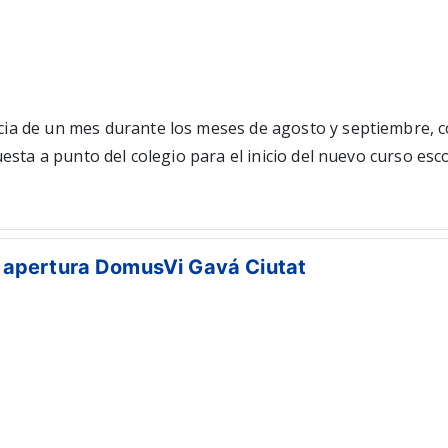
cia de un mes durante los meses de agosto y septiembre, 
esta a punto del colegio para el inicio del nuevo curso esc
 de lunes a viernes, de 15:00 a 21:00 h.Si eres una persona
0,00€ al mesBeneficios:Parking gratuitoUniforme proporcio
dicados? Mañana y tardeExperiencia:Limpieza: 2 años (Des
a apertura DomusVi Gavá Ciutat