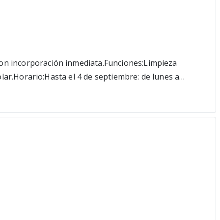
con incorporación inmediata.Funciones:Limpieza
olar.Horario:Hasta el 4 de septiembre: de lunes a
 responsable, organizada y con experiencia en tareas de
nadoPreguntas para la solicitud:¿Resides en
eable)Ubicación del trabajo: Empleo presencial