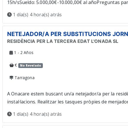
15h/sSueldo: 5.000,00€-10.000,00€ al añoPreguntas para 
1 día(s) 4 hora(s) atrás
NETEJADOR/A PER SUBSTITUCIONS JOR
RESIDÈNCIA PER LA TERCERA EDAT L'ONADA SL
1 - 2 Años
€
No Revelado
Tarragona
A Onacare estem buscant un/a netejador/a per la residèn
instal·lacions. Realitzar les tasques pròpies de menjador-
Comunicar al seu superior immediat les incidències o a
1 día(s) 4 hora(s) atrás
COMPLETS Competències / coneixements: Contracte labor
d'interès: Oferim: Contracte de susbtitucions de vacanc