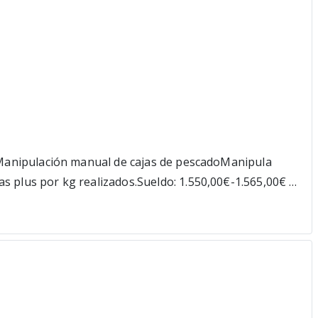
 i la igualtat d'oportunitats, és per aquest motiu
as ferm per la igualtat, t'hi vols sumar? Cartera de
, pla formatiu, crèdits sense interessos i molt més!
as.Manipulación manual de cajas de pescadoManipula
s plus por kg realizados.Sueldo: 1.550,00€-1.565,00€ al
tud:Tipo de Pescado a
o presencial