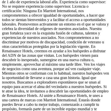
de 1 año de experiencia laboral afín. Experiencia como supervisor:
No se requiere experiencia como supervisor. Licencia o
certificación: Ninguna En Marriott International, nos
comprometemos a ofrecer igualdad de oportunidades, a hacer que
todos se sientan bienvenidos y a facilitar el acceso a oportunidades
laborales. Promovemos activamente un entorno en el que se valora y
celebra la diversidad de orígenes de nuestros asociados. Nuestra
gran fortaleza yace en la exquisita fusión de culturas, talentos y
experiencias de nuestros asociados. Nos comprometemos a no
discriminar por motivos de discapacidad, condición de veterano u
otras características protegidas por la legislación vigente. En
Renaissance Hotels, creemos en ayudar a los huéspedes a disfrutar
del ADN de las zonas que visitan. Los huéspedes vienen para
descubrir lo inesperado, sumergirse en una nueva cultura o,
simplemente, aprovechar al máximo una tarde libre. Ven los viajes
de negocios como una aventura, porque así ven cualquier viaje.
Mientras otros se conforman con lo habitual, nuestros huéspedes ven
la oportunidad de llevarse a casa una gran historia. Igual que
nosotros. Buscamos a exploradores espontáneos que se unan al
equipo para acercar el alma del vecindario a nuestros huéspedes. Si
te atrae la idea, te invitamos a descubrir las oportunidades de empleo
de Renaissance Hotels. Al unirte a Renaissance Hotels, te unes a
una cartera de marcas con Marriott International. Estarás donde
puedes llevar a cabo tu mejor trabajo, comenzarás a cumplir tu
propósito, formarás parte de un increíble equipo mundial y te