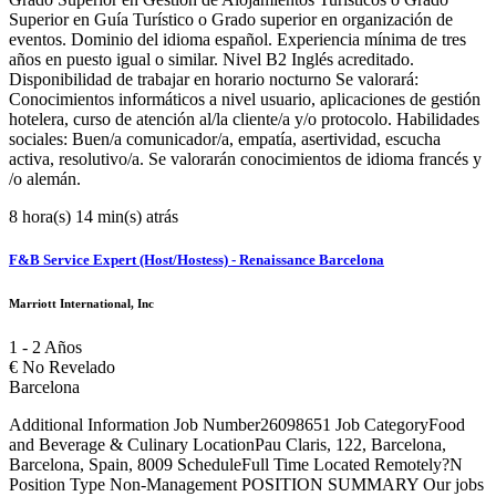
Superior en Guía Turístico o Grado superior en organización de
eventos. Dominio del idioma español. Experiencia mínima de tres
años en puesto igual o similar. Nivel B2 Inglés acreditado.
Disponibilidad de trabajar en horario nocturno Se valorará:
Conocimientos informáticos a nivel usuario, aplicaciones de gestión
hotelera, curso de atención al/la cliente/a y/o protocolo. Habilidades
sociales: Buen/a comunicador/a, empatía, asertividad, escucha
activa, resolutivo/a. Se valorarán conocimientos de idioma francés y
/o alemán.
8 hora(s) 14 min(s) atrás
F&B Service Expert (Host/Hostess) - Renaissance Barcelona
Marriott International, Inc
1 - 2 Años
€
No Revelado
Barcelona
Additional Information Job Number26098651 Job CategoryFood
and Beverage & Culinary LocationPau Claris, 122, Barcelona,
Barcelona, Spain, 8009 ScheduleFull Time Located Remotely?N
Position Type Non-Management POSITION SUMMARY Our jobs