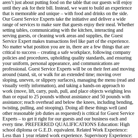
aren’t just about putting food on the table that our guests will enjoy
until they ask for their bill. Instead, we want to build an experience
that is memorable and unique – with food and drinks on the side.
Our Guest Service Experts take the initiative and deliver a wide
range of services to make sure that guests enjoy their meal. Whether
setting tables, communicating with the kitchen, interacting and
serving guests, or cleaning work areas and supplies, the Guest
Service Expert makes transactions feel like part of the experience.
No matter what position you are in, there are a few things that are
critical to success – creating a safe workplace, following company
policies and procedures, upholding quality standards, and ensuring
your uniform, personal appearance, and communications are
professional. Guest Service Experts will be on their feet and moving
around (stand, sit, or walk for an extended time; moving over
sloping, uneven, or slippery surfaces), managing the menu (read and
visually verify information), and taking a hands-on approach to
work (move, lift, carry, push, pull, and place objects weighing less
than or equal to 25 pounds without assistance and 50 pounds with
assistance; reach overhead and below the knees, including bending,
twisting, pulling, and stooping). Doing all these things well (and
other reasonable job duties as requested) is critical for Guest Service
Experts – to get it right for our guests and our business each and
every time. PREFERRED QUALIFICATIONS Education: High
school diploma or G.E.D. equivalent. Related Work Experience:
Less than 1 year related work experience. Supervisory Experience: