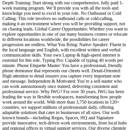
Depth Training: Start strong with our comprehensive, fully paid 1-
week training program. We’ll provide you with all the tools and
knowledge you need to excel in your role. No Outbound or Cold
Calling: This role involves no outbound calls or cold-calling,
making it an environment where you will be providing support, not
on chasing leads. Global Career Opportunities: Whether you want to
explore opportunities in one of our many business centres or relocate
to different locations worldwide, the possibilities for career
progression are endless. What You Bring: Native Speaker: Fluent in
the local language and English, with excellent written and verbal
communication skills. Your own Laptop & high-speed internet is
essential for this role. Typing Pro: Capable of typing 40 words per
minute. Phone Etiquette Master: You have a professional, friendly
phone demeanor that represents our clients well. Detail-Oriented:
High attention to detail ensures you capture every important note
and message. Independent & Motivated: You’re a self-starter who
can work autonomously once trained, delivering consistent and
professional service. Why IWG? For over 30 years, IWG has been
leading the way in flexible workspaces, transforming how people
work around the world. With more than 3,750 locations in 120+
countries, we support millions of professionals daily, offering
adaptable solutions that cater to businesses of all sizes. Our well-
known brands—including Regus, Spaces, HQ and Signature
provide innovative, tech-driven work environments, from local hubs
and regional offices to virtual support services. Our diverse clientele