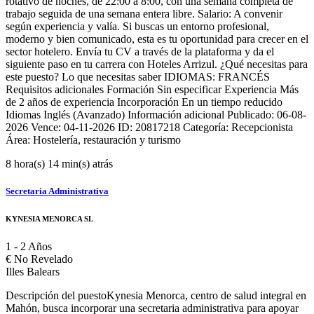
rotativo de noches, de 22:00 a 8:00, con una semana completa de
trabajo seguida de una semana entera libre. Salario: A convenir
según experiencia y valía. Si buscas un entorno profesional,
moderno y bien comunicado, esta es tu oportunidad para crecer en el
sector hotelero. Envía tu CV a través de la plataforma y da el
siguiente paso en tu carrera con Hoteles Arrizul. ¿Qué necesitas para
este puesto? Lo que necesitas saber IDIOMAS: FRANCÉS
Requisitos adicionales Formación Sin especificar Experiencia Más
de 2 años de experiencia Incorporación En un tiempo reducido
Idiomas Inglés (Avanzado) Información adicional Publicado: 06-08-
2026 Vence: 04-11-2026 ID: 20817218 Categoría: Recepcionista
Área: Hostelería, restauración y turismo
8 hora(s) 14 min(s) atrás
Secretaria Administrativa
KYNESIA MENORCA SL
1 - 2 Años
€
No Revelado
Illes Balears
Descripción del puestoKynesia Menorca, centro de salud integral en
Mahón, busca incorporar una secretaria administrativa para apoyar