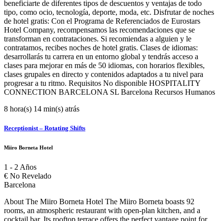
beneficiarte de diferentes tipos de descuentos y ventajas de todo
tipo, como ocio, tecnología, deporte, moda, etc. Disfrutar de noches
de hotel gratis: Con el Programa de Referenciados de Eurostars
Hotel Company, recompensamos las recomendaciones que se
transforman en contrataciones. Si recomiendas a alguien y le
contratamos, recibes noches de hotel gratis. Clases de idiomas:
desarrollarás tu carrera en un entorno global y tendrás acceso a
clases para mejorar en más de 50 idiomas, con horarios flexibles,
clases grupales en directo y contenidos adaptados a tu nivel para
progresar a tu ritmo. Requisitos No disponible HOSPITALITY
CONNECTION BARCELONA SL Barcelona Recursos Humanos
8 hora(s) 14 min(s) atrás
Receptionist – Rotating Shifts
Miiro Borneta Hotel
1 - 2 Años
€
No Revelado
Barcelona
About The Miiro Borneta Hotel The Miiro Borneta boasts 92
rooms, an atmospheric restaurant with open-plan kitchen, and a
cocktail bar. Its rooftop terrace offers the perfect vantage point for