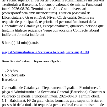
de Tècnic superior al Servei de Secretaria Administrativa als Serveis
Territorials a Barcelona. Concurs o valoració de mèrits. Funcionari
interí. 2026-08-20. Termini obert. A1 - Grau universitari
(correspondència amb llicenciatures). Estar en possessió de
Llicenciatura o Grau en Dret. Nivell C1 de català. Segons els
requisits de participació, té prioritat el personal funcionari de la
Generalitat de Catalunya i, excepcionalment, qualsevol persona que
tingui la titulació requerida Veure convocatòria Contracte laboral
indiferent Jornada indiferent
8 hora(s) 14 min(s) atrás
plaça d'Administratiu a la Secretaria General (Barcelona) CIDO
Generalitat de Catalunya - Departament d'Igualtat
1 - 2 Años
€
No Revelado
Barcelona
Generalitat de Catalunya - Departament d'Igualtat i Feminismes. 1
plaça d'Administratiu a la Secretaria General (Barcelona). Concurs o
valoració de mèrits. Funcionari interí. 2026-08-10. Termini obert.
C1 - Batxillerat, FP 2n grau, cicles formatius grau superior. Estar en
possessió de la titulació requerida per accedir al cos administratiu de