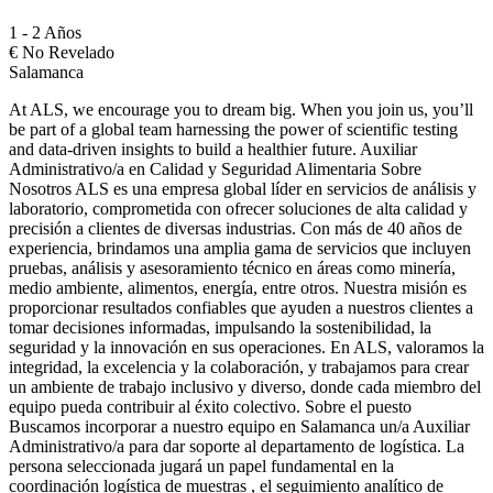
1 - 2 Años
€
No Revelado
Salamanca
At ALS, we encourage you to dream big. When you join us, you’ll
be part of a global team harnessing the power of scientific testing
and data-driven insights to build a healthier future. Auxiliar
Administrativo/a en Calidad y Seguridad Alimentaria Sobre
Nosotros ALS es una empresa global líder en servicios de análisis y
laboratorio, comprometida con ofrecer soluciones de alta calidad y
precisión a clientes de diversas industrias. Con más de 40 años de
experiencia, brindamos una amplia gama de servicios que incluyen
pruebas, análisis y asesoramiento técnico en áreas como minería,
medio ambiente, alimentos, energía, entre otros. Nuestra misión es
proporcionar resultados confiables que ayuden a nuestros clientes a
tomar decisiones informadas, impulsando la sostenibilidad, la
seguridad y la innovación en sus operaciones. En ALS, valoramos la
integridad, la excelencia y la colaboración, y trabajamos para crear
un ambiente de trabajo inclusivo y diverso, donde cada miembro del
equipo pueda contribuir al éxito colectivo. Sobre el puesto
Buscamos incorporar a nuestro equipo en Salamanca un/a Auxiliar
Administrativo/a para dar soporte al departamento de logística. La
persona seleccionada jugará un papel fundamental en la
coordinación logística de muestras , el seguimiento analítico de