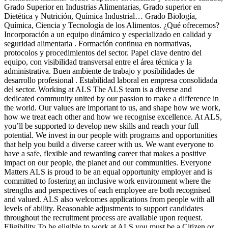
Grado Superior en Industrias Alimentarias, Grado superior en
Dietética y Nutrición, Química Industrial… Grado Biología,
Química, Ciencia y Tecnología de los Alimentos. ¿Qué ofrecemos?
Incorporación a un equipo dinámico y especializado en calidad y
seguridad alimentaria . Formación continua en normativas,
protocolos y procedimientos del sector. Papel clave dentro del
equipo, con visibilidad transversal entre el área técnica y la
administrativa. Buen ambiente de trabajo y posibilidades de
desarrollo profesional . Estabilidad laboral en empresa consolidada
del sector. Working at ALS The ALS team is a diverse and
dedicated community united by our passion to make a difference in
the world. Our values are important to us, and shape how we work,
how we treat each other and how we recognise excellence. At ALS,
you’ll be supported to develop new skills and reach your full
potential. We invest in our people with programs and opportunities
that help you build a diverse career with us. We want everyone to
have a safe, flexible and rewarding career that makes a positive
impact on our people, the planet and our communities. Everyone
Matters ALS is proud to be an equal opportunity employer and is
committed to fostering an inclusive work environment where the
strengths and perspectives of each employee are both recognised
and valued. ALS also welcomes applications from people with all
levels of ability. Reasonable adjustments to support candidates
throughout the recruitment process are available upon request.
Eligibility To be eligible to work at ALS you must be a Citizen or