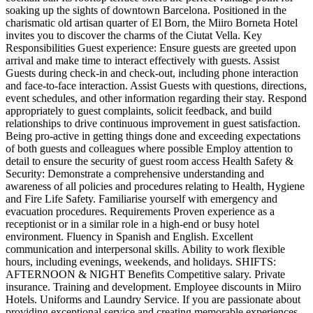
soaking up the sights of downtown Barcelona. Positioned in the
charismatic old artisan quarter of El Born, the Miiro Borneta Hotel
invites you to discover the charms of the Ciutat Vella. Key
Responsibilities Guest experience: Ensure guests are greeted upon
arrival and make time to interact effectively with guests. Assist
Guests during check-in and check-out, including phone interaction
and face-to-face interaction. Assist Guests with questions, directions,
event schedules, and other information regarding their stay. Respond
appropriately to guest complaints, solicit feedback, and build
relationships to drive continuous improvement in guest satisfaction.
Being pro-active in getting things done and exceeding expectations
of both guests and colleagues where possible Employ attention to
detail to ensure the security of guest room access Health Safety &
Security: Demonstrate a comprehensive understanding and
awareness of all policies and procedures relating to Health, Hygiene
and Fire Life Safety. Familiarise yourself with emergency and
evacuation procedures. Requirements Proven experience as a
receptionist or in a similar role in a high-end or busy hotel
environment. Fluency in Spanish and English. Excellent
communication and interpersonal skills. Ability to work flexible
hours, including evenings, weekends, and holidays. SHIFTS:
AFTERNOON & NIGHT Benefits Competitive salary. Private
insurance. Training and development. Employee discounts in Miiro
Hotels. Uniforms and Laundry Service. If you are passionate about
providing exceptional service and creating memorable experiences,