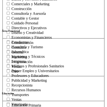
Comerciales y Marketing
Construcción
Consultoría y Asesoría
Contable y Gestor
Cuidado Personal
Directivos y Ejecutivos
Área Funcional
Diseño y Creatividad
Economistas y Financieros
Estudiantes
Comunicación
Hostelería y Turismo
Consultor
Informática
General
Ingenieros y Técnicos
Marketing
Limpieza
Programación
Médicos y Profesionales Sanitarios
Ventas
Primer Empleo y Universitarios
Otro
Profesores y Educadores
Publicidad y Marketing
Recepcionista
Recursos Humanos
Educación
Transportes
Ventas
Veterinario
Educación Primaria