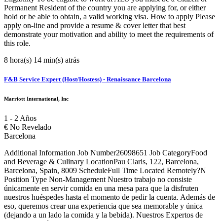
Permanent Resident of the country you are applying for, or either
hold or be able to obtain, a valid working visa. How to apply Please
apply on-line and provide a resume & cover letter that best
demonstrate your motivation and ability to meet the requirements of
this role.
8 hora(s) 14 min(s) atrás
F&B Service Expert (Host/Hostess) - Renaissance Barcelona
Marriott International, Inc
1 - 2 Años
€
No Revelado
Barcelona
Additional Information Job Number26098651 Job CategoryFood
and Beverage & Culinary LocationPau Claris, 122, Barcelona,
Barcelona, Spain, 8009 ScheduleFull Time Located Remotely?N
Position Type Non-Management Nuestro trabajo no consiste
únicamente en servir comida en una mesa para que la disfruten
nuestros huéspedes hasta el momento de pedir la cuenta. Además de
eso, queremos crear una experiencia que sea memorable y única
(dejando a un lado la comida y la bebida). Nuestros Expertos de