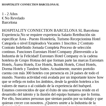
HOSPITALITY CONNECTION BARCELONA SL
1 - 2 Años
€
No Revelado
Barcelona
HOSPITALITY CONNECTION BARCELONA SL Barcelona
Experiencia No se requiere experiencia Salario Retribución sin
especificar Área - Puesto Hostelería, Turismo Recepcionista Hotel
Categoría o nivel Empleado/a Vacantes 1 Inscritos 2 Contrato
Contrato Indefinido Jornada Completa Proceso de selección
continuo. Funciones Eurostars Hotel Company ¡Bienvenido a la
Industria de la Felicidad! Eurostars Hotel Company es la cadena
hotelera de Grupo Hotusa del que forman parte las marcas Eurostars
Hotels, Áurea Hotels, Exe Hotels, Ikonik Hotels, Crisol Hotels,
Dorma Hotels y Tandem Suites. Actualmente, nuestro portolio
cuenta con más 300 hoteles con presencia en 24 paises de todo el
mundo. Nuestra actividad está avalada por un importante know how
que se refleja en todos los ámbitos, desde la gestión hotelera a los
valores de marca o al cuidado de la experiencia del huésped.
Estamos convencidos de que el éxito de una empresa reside en el
desarrollo del talento y la ilusión del equipo humano que lo forma.
Por ello, buscamos personas que sientan pasión por su trabajo y que
quieran crecer con nosotros. ¿Quieres unirte a la Industria de la