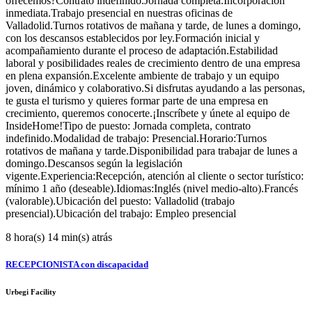
ofrecemos?Contrato indefinido.Jornada completa.Incorporación
inmediata.Trabajo presencial en nuestras oficinas de
Valladolid.Turnos rotativos de mañana y tarde, de lunes a domingo,
con los descansos establecidos por ley.Formación inicial y
acompañamiento durante el proceso de adaptación.Estabilidad
laboral y posibilidades reales de crecimiento dentro de una empresa
en plena expansión.Excelente ambiente de trabajo y un equipo
joven, dinámico y colaborativo.Si disfrutas ayudando a las personas,
te gusta el turismo y quieres formar parte de una empresa en
crecimiento, queremos conocerte.¡Inscríbete y únete al equipo de
InsideHome!Tipo de puesto: Jornada completa, contrato
indefinido.Modalidad de trabajo: Presencial.Horario:Turnos
rotativos de mañana y tarde.Disponibilidad para trabajar de lunes a
domingo.Descansos según la legislación
vigente.Experiencia:Recepción, atención al cliente o sector turístico:
mínimo 1 año (deseable).Idiomas:Inglés (nivel medio-alto).Francés
(valorable).Ubicación del puesto: Valladolid (trabajo
presencial).Ubicación del trabajo: Empleo presencial
8 hora(s) 14 min(s) atrás
RECEPCIONISTA con discapacidad
Urbegi Facility