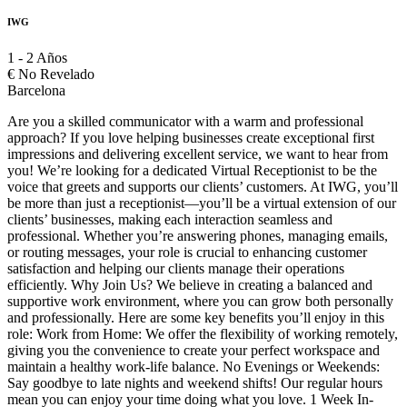
IWG
1 - 2 Años
€
No Revelado
Barcelona
Are you a skilled communicator with a warm and professional
approach? If you love helping businesses create exceptional first
impressions and delivering excellent service, we want to hear from
you! We’re looking for a dedicated Virtual Receptionist to be the
voice that greets and supports our clients’ customers. At IWG, you’ll
be more than just a receptionist—you’ll be a virtual extension of our
clients’ businesses, making each interaction seamless and
professional. Whether you’re answering phones, managing emails,
or routing messages, your role is crucial to enhancing customer
satisfaction and helping our clients manage their operations
efficiently. Why Join Us? We believe in creating a balanced and
supportive work environment, where you can grow both personally
and professionally. Here are some key benefits you’ll enjoy in this
role: Work from Home: We offer the flexibility of working remotely,
giving you the convenience to create your perfect workspace and
maintain a healthy work-life balance. No Evenings or Weekends:
Say goodbye to late nights and weekend shifts! Our regular hours
mean you can enjoy your time doing what you love. 1 Week In-