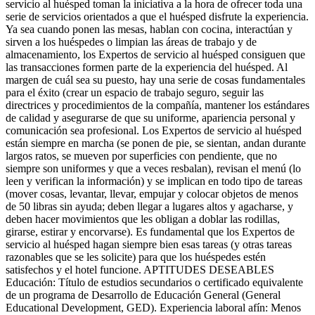
servicio al huésped toman la iniciativa a la hora de ofrecer toda una
serie de servicios orientados a que el huésped disfrute la experiencia.
Ya sea cuando ponen las mesas, hablan con cocina, interactúan y
sirven a los huéspedes o limpian las áreas de trabajo y de
almacenamiento, los Expertos de servicio al huésped consiguen que
las transacciones formen parte de la experiencia del huésped. Al
margen de cuál sea su puesto, hay una serie de cosas fundamentales
para el éxito (crear un espacio de trabajo seguro, seguir las
directrices y procedimientos de la compañía, mantener los estándares
de calidad y asegurarse de que su uniforme, apariencia personal y
comunicación sea profesional. Los Expertos de servicio al huésped
están siempre en marcha (se ponen de pie, se sientan, andan durante
largos ratos, se mueven por superficies con pendiente, que no
siempre son uniformes y que a veces resbalan), revisan el menú (lo
leen y verifican la información) y se implican en todo tipo de tareas
(mover cosas, levantar, llevar, empujar y colocar objetos de menos
de 50 libras sin ayuda; deben llegar a lugares altos y agacharse, y
deben hacer movimientos que les obligan a doblar las rodillas,
girarse, estirar y encorvarse). Es fundamental que los Expertos de
servicio al huésped hagan siempre bien esas tareas (y otras tareas
razonables que se les solicite) para que los huéspedes estén
satisfechos y el hotel funcione. APTITUDES DESEABLES
Educación: Título de estudios secundarios o certificado equivalente
de un programa de Desarrollo de Educación General (General
Educational Development, GED). Experiencia laboral afín: Menos