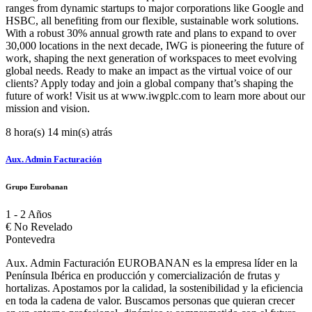
ranges from dynamic startups to major corporations like Google and
HSBC, all benefiting from our flexible, sustainable work solutions.
With a robust 30% annual growth rate and plans to expand to over
30,000 locations in the next decade, IWG is pioneering the future of
work, shaping the next generation of workspaces to meet evolving
global needs. Ready to make an impact as the virtual voice of our
clients? Apply today and join a global company that’s shaping the
future of work! Visit us at www.iwgplc.com to learn more about our
mission and vision.
8 hora(s) 14 min(s) atrás
Aux. Admin Facturación
Grupo Eurobanan
1 - 2 Años
€
No Revelado
Pontevedra
Aux. Admin Facturación EUROBANAN es la empresa líder en la
Península Ibérica en producción y comercialización de frutas y
hortalizas. Apostamos por la calidad, la sostenibilidad y la eficiencia
en toda la cadena de valor. Buscamos personas que quieran crecer