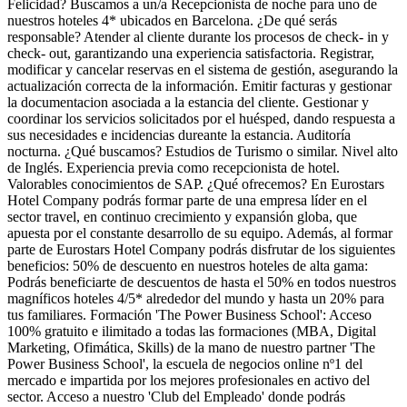
Felicidad? Buscamos a un/a Recepcionista de noche para uno de
nuestros hoteles 4* ubicados en Barcelona. ¿De qué serás
responsable? Atender al cliente durante los procesos de check- in y
check- out, garantizando una experiencia satisfactoria. Registrar,
modificar y cancelar reservas en el sistema de gestión, asegurando la
actualización correcta de la información. Emitir facturas y gestionar
la documentacion asociada a la estancia del cliente. Gestionar y
coordinar los servicios solicitados por el huésped, dando respuesta a
sus necesidades e incidencias dureante la estancia. Auditoría
nocturna. ¿Qué buscamos? Estudios de Turismo o similar. Nivel alto
de Inglés. Experiencia previa como recepcionista de hotel.
Valorables conocimientos de SAP. ¿Qué ofrecemos? En Eurostars
Hotel Company podrás formar parte de una empresa líder en el
sector travel, en continuo crecimiento y expansión globa, que
apuesta por el constante desarrollo de su equipo. Además, al formar
parte de Eurostars Hotel Company podrás disfrutar de los siguientes
beneficios: 50% de descuento en nuestros hoteles de alta gama:
Podrás beneficiarte de descuentos de hasta el 50% en todos nuestros
magníficos hoteles 4/5* alrededor del mundo y hasta un 20% para
tus familiares. Formación 'The Power Business School': Acceso
100% gratuito e ilimitado a todas las formaciones (MBA, Digital
Marketing, Ofimática, Skills) de la mano de nuestro partner 'The
Power Business School', la escuela de negocios online nº1 del
mercado e impartida por los mejores profesionales en activo del
sector. Acceso a nuestro 'Club del Empleado' donde podrás