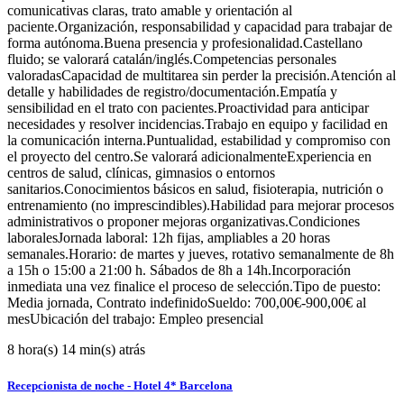
comunicativas claras, trato amable y orientación al
paciente.Organización, responsabilidad y capacidad para trabajar de
forma autónoma.Buena presencia y profesionalidad.Castellano
fluido; se valorará catalán/inglés.Competencias personales
valoradasCapacidad de multitarea sin perder la precisión.Atención al
detalle y habilidades de registro/documentación.Empatía y
sensibilidad en el trato con pacientes.Proactividad para anticipar
necesidades y resolver incidencias.Trabajo en equipo y facilidad en
la comunicación interna.Puntualidad, estabilidad y compromiso con
el proyecto del centro.Se valorará adicionalmenteExperiencia en
centros de salud, clínicas, gimnasios o entornos
sanitarios.Conocimientos básicos en salud, fisioterapia, nutrición o
entrenamiento (no imprescindibles).Habilidad para mejorar procesos
administrativos o proponer mejoras organizativas.Condiciones
laboralesJornada laboral: 12h fijas, ampliables a 20 horas
semanales.Horario: de martes y jueves, rotativo semanalmente de 8h
a 15h o 15:00 a 21:00 h. Sábados de 8h a 14h.Incorporación
inmediata una vez finalice el proceso de selección.Tipo de puesto:
Media jornada, Contrato indefinidoSueldo: 700,00€-900,00€ al
mesUbicación del trabajo: Empleo presencial
8 hora(s) 14 min(s) atrás
Recepcionista de noche - Hotel 4* Barcelona