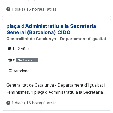
Secretaria Administrativa als Serveis Territorials a
1 día(s) 16 hora(s) atrás
Barcelona. Concurs o valoració de mèrits.
Funcionari interí. 2026-08-20. Termini obert. A1 -
plaça d'Administratiu a la Secretaria
Grau universitari (correspondència amb
General (Barcelona) CIDO
llicenciatures). Estar en possessió de Llicenciatura o
Generalitat de Catalunya - Departament d'Igualtat
Grau en Dret. Nivell C1 de català. Segons els
requisits de participació, té prioritat el personal
1 - 2 Años
funcionari de la Generalitat de Catalunya i,
€
No Revelado
excepcionalment, qualsevol persona que tingui la
titulació requerida Veure convocatòria Contracte
Barcelona
laboral indiferent Jornada indiferent
Generalitat de Catalunya - Departament d'Igualtat i
Feminismes. 1 plaça d'Administratiu a la Secretaria
General (Barcelona). Concurs o valoració de mèrits.
1 día(s) 16 hora(s) atrás
Funcionari interí. 2026-08-10. Termini obert. C1 -