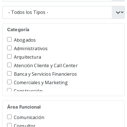
Categoría
Abogados
Administrativos
Arquitectura
Atención Cliente y Call Center
Banca y Servicios Financieros
Comerciales y Marketing
Construcción
Consultoría y Asesoría
Área Funcional
Contable y Gestor
Cuidado Personal
Comunicación
Directivos y Ejecutivos
Consultor