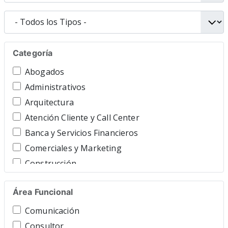
Categoría
Abogados
Administrativos
Arquitectura
Atención Cliente y Call Center
Banca y Servicios Financieros
Comerciales y Marketing
Construcción
Consultoría y Asesoría
Área Funcional
Contable y Gestor
Cuidado Personal
Comunicación
Directivos y Ejecutivos
Consultor