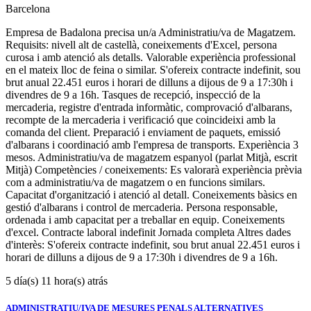
Barcelona
Empresa de Badalona precisa un/a Administratiu/va de Magatzem.
Requisits: nivell alt de castellà, coneixements d'Excel, persona
curosa i amb atenció als detalls. Valorable experiència professional
en el mateix lloc de feina o similar. S'ofereix contracte indefinit, sou
brut anual 22.451 euros i horari de dilluns a dijous de 9 a 17:30h i
divendres de 9 a 16h. Tasques de recepció, inspecció de la
mercaderia, registre d'entrada informàtic, comprovació d'albarans,
recompte de la mercaderia i verificació que coincideixi amb la
comanda del client. Preparació i enviament de paquets, emissió
d'albarans i coordinació amb l'empresa de transports. Experiència 3
mesos. Administratiu/va de magatzem espanyol (parlat Mitjà, escrit
Mitjà) Competències / coneixements: Es valorarà experiència prèvia
com a administratiu/va de magatzem o en funcions similars.
Capacitat d'organització i atenció al detall. Coneixements bàsics en
gestió d'albarans i control de mercaderia. Persona responsable,
ordenada i amb capacitat per a treballar en equip. Coneixements
d'excel. Contracte laboral indefinit Jornada completa Altres dades
d'interès: S'ofereix contracte indefinit, sou brut anual 22.451 euros i
horari de dilluns a dijous de 9 a 17:30h i divendres de 9 a 16h.
5 día(s) 11 hora(s) atrás
ADMINISTRATIU/IVA DE MESURES PENALS ALTERNATIVES