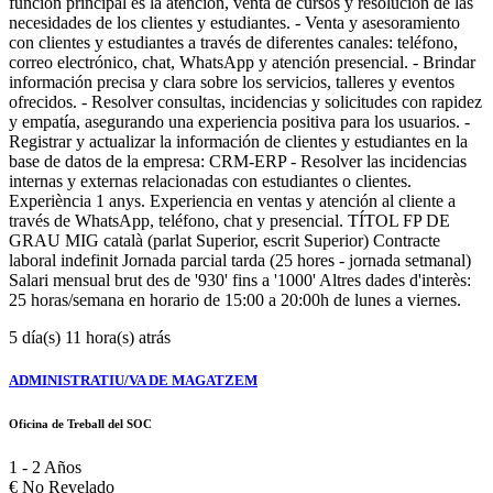
función principal es la atención, venta de cursos y resolución de las
necesidades de los clientes y estudiantes. - Venta y asesoramiento
con clientes y estudiantes a través de diferentes canales: teléfono,
correo electrónico, chat, WhatsApp y atención presencial. - Brindar
información precisa y clara sobre los servicios, talleres y eventos
ofrecidos. - Resolver consultas, incidencias y solicitudes con rapidez
y empatía, asegurando una experiencia positiva para los usuarios. -
Registrar y actualizar la información de clientes y estudiantes en la
base de datos de la empresa: CRM-ERP - Resolver las incidencias
internas y externas relacionadas con estudiantes o clientes.
Experiència 1 anys. Experiencia en ventas y atención al cliente a
través de WhatsApp, teléfono, chat y presencial. TÍTOL FP DE
GRAU MIG català (parlat Superior, escrit Superior) Contracte
laboral indefinit Jornada parcial tarda (25 hores - jornada setmanal)
Salari mensual brut des de '930' fins a '1000' Altres dades d'interès:
25 horas/semana en horario de 15:00 a 20:00h de lunes a viernes.
5 día(s) 11 hora(s) atrás
ADMINISTRATIU/VA DE MAGATZEM
Oficina de Treball del SOC
1 - 2 Años
€
No Revelado