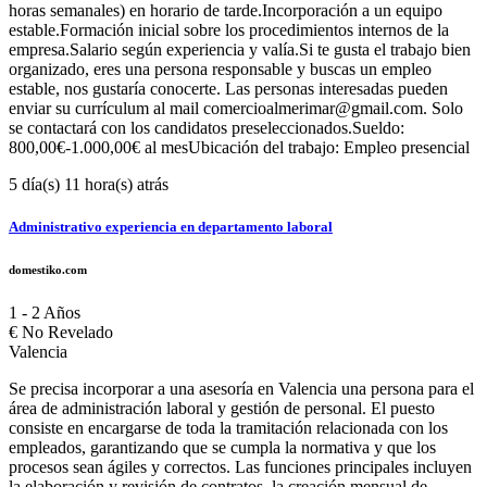
horas semanales) en horario de tarde.Incorporación a un equipo
estable.Formación inicial sobre los procedimientos internos de la
empresa.Salario según experiencia y valía.Si te gusta el trabajo bien
organizado, eres una persona responsable y buscas un empleo
estable, nos gustaría conocerte. Las personas interesadas pueden
enviar su currículum al mail comercioalmerimar@gmail.com. Solo
se contactará con los candidatos preseleccionados.Sueldo:
800,00€-1.000,00€ al mesUbicación del trabajo: Empleo presencial
5 día(s) 11 hora(s) atrás
Administrativo experiencia en departamento laboral
domestiko.com
1 - 2 Años
€
No Revelado
Valencia
Se precisa incorporar a una asesoría en Valencia una persona para el
área de administración laboral y gestión de personal. El puesto
consiste en encargarse de toda la tramitación relacionada con los
empleados, garantizando que se cumpla la normativa y que los
procesos sean ágiles y correctos. Las funciones principales incluyen
la elaboración y revisión de contratos, la creación mensual de