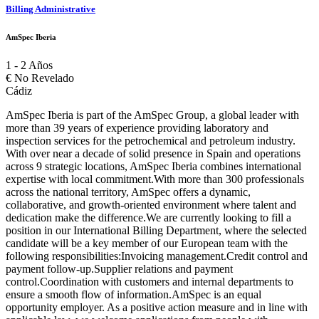
Billing Administrative
AmSpec Iberia
1 - 2 Años
€
No Revelado
Cádiz
AmSpec Iberia is part of the AmSpec Group, a global leader with
more than 39 years of experience providing laboratory and
inspection services for the petrochemical and petroleum industry.
With over near a decade of solid presence in Spain and operations
across 9 strategic locations, AmSpec Iberia combines international
expertise with local commitment.With more than 300 professionals
across the national territory, AmSpec offers a dynamic,
collaborative, and growth-oriented environment where talent and
dedication make the difference.We are currently looking to fill a
position in our International Billing Department, where the selected
candidate will be a key member of our European team with the
following responsibilities:Invoicing management.Credit control and
payment follow-up.Supplier relations and payment
control.Coordination with customers and internal departments to
ensure a smooth flow of information.AmSpec is an equal
opportunity employer. As a positive action measure and in line with