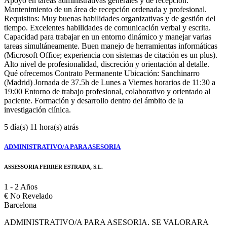
Apoyo en tareas administrativas generales y de recepción.
Mantenimiento de un área de recepción ordenada y profesional.
Requisitos: Muy buenas habilidades organizativas y de gestión del
tiempo. Excelentes habilidades de comunicación verbal y escrita.
Capacidad para trabajar en un entorno dinámico y manejar varias
tareas simultáneamente. Buen manejo de herramientas informáticas
(Microsoft Office; experiencia con sistemas de citación es un plus).
Alto nivel de profesionalidad, discreción y orientación al detalle.
Qué ofrecemos Contrato Permanente Ubicación: Sanchinarro
(Madrid) Jornada de 37.5h de Lunes a Viernes horarios de 11:30 a
19:00 Entorno de trabajo profesional, colaborativo y orientado al
paciente. Formación y desarrollo dentro del ámbito de la
investigación clínica.
5 día(s) 11 hora(s) atrás
ADMINISTRATIVO/A PARA ASESORIA
ASSESSORIA FERRER ESTRADA, S.L.
1 - 2 Años
€
No Revelado
Barcelona
ADMINISTRATIVO/A PARA ASESORIA. SE VALORARA