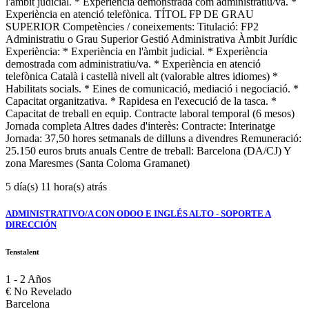
l'àmbit judicial. * Experiència demonstrada com administratiu/va. *
Experiència en atenció telefònica. TÍTOL FP DE GRAU
SUPERIOR Competències / coneixements: Titulació: FP2
Administratiu o Grau Superior Gestió Administrativa Àmbit Jurídic
Experiència: * Experiència en l'àmbit judicial. * Experiència
demostrada com administratiu/va. * Experiència en atenció
telefònica Català i castellà nivell alt (valorable altres idiomes) *
Habilitats socials. * Eines de comunicació, mediació i negociació. *
Capacitat organitzativa. * Rapidesa en l'execució de la tasca. *
Capacitat de treball en equip. Contracte laboral temporal (6 mesos)
Jornada completa Altres dades d'interès: Contracte: Interinatge
Jornada: 37,50 hores setmanals de dilluns a divendres Remuneració:
25.150 euros bruts anuals Centre de treball: Barcelona (DA/CJ) Y
zona Maresmes (Santa Coloma Gramanet)
5 día(s) 11 hora(s) atrás
ADMINISTRATIVO/A CON ODOO E INGLÉS ALTO - SOPORTE A
DIRECCIÓN
Tenstalent
1 - 2 Años
€
No Revelado
Barcelona