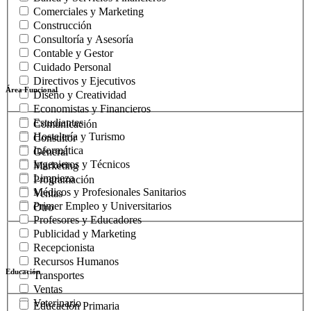
Comerciales y Marketing
Construcción
Consultoría y Asesoría
Contable y Gestor
Cuidado Personal
Directivos y Ejecutivos
Área Funcional
Diseño y Creatividad
Economistas y Financieros
Estudiantes
Comunicación
Hostelería y Turismo
Consultor
Informática
General
Ingenieros y Técnicos
Marketing
Limpieza
Programación
Médicos y Profesionales Sanitarios
Ventas
Primer Empleo y Universitarios
Otro
Profesores y Educadores
Publicidad y Marketing
Recepcionista
Recursos Humanos
Educación
Transportes
Ventas
Veterinario
Educación Primaria