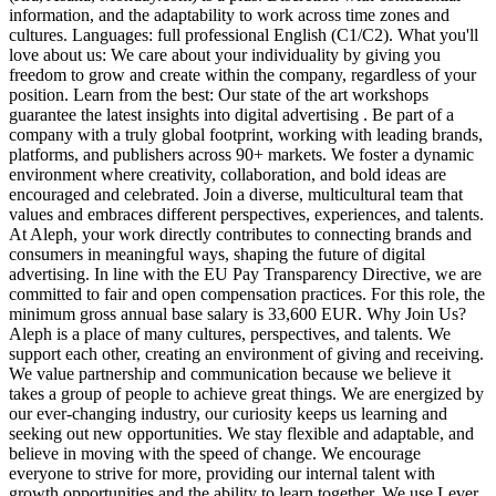
information, and the adaptability to work across time zones and
cultures. Languages: full professional English (C1/C2). What you'll
love about us: We care about your individuality by giving you
freedom to grow and create within the company, regardless of your
position. Learn from the best: Our state of the art workshops
guarantee the latest insights into digital advertising . Be part of a
company with a truly global footprint, working with leading brands,
platforms, and publishers across 90+ markets. We foster a dynamic
environment where creativity, collaboration, and bold ideas are
encouraged and celebrated. Join a diverse, multicultural team that
values and embraces different perspectives, experiences, and talents.
At Aleph, your work directly contributes to connecting brands and
consumers in meaningful ways, shaping the future of digital
advertising. In line with the EU Pay Transparency Directive, we are
committed to fair and open compensation practices. For this role, the
minimum gross annual base salary is 33,600 EUR. Why Join Us?
Aleph is a place of many cultures, perspectives, and talents. We
support each other, creating an environment of giving and receiving.
We value partnership and communication because we believe it
takes a group of people to achieve great things. We are energized by
our ever-changing industry, our curiosity keeps us learning and
seeking out new opportunities. We stay flexible and adaptable, and
believe in moving with the speed of change. We encourage
everyone to strive for more, providing our internal talent with
growth opportunities and the ability to learn together. We use Lever,