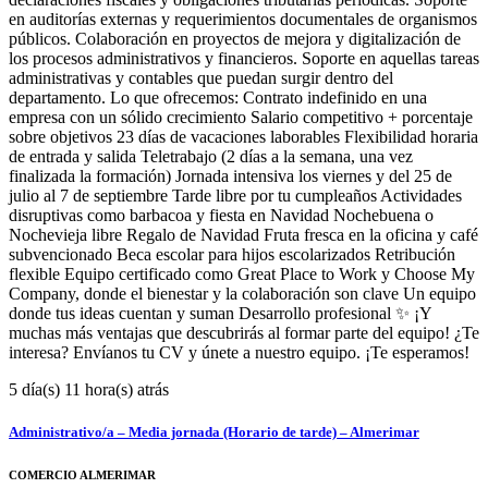
en auditorías externas y requerimientos documentales de organismos
públicos. Colaboración en proyectos de mejora y digitalización de
los procesos administrativos y financieros. Soporte en aquellas tareas
administrativas y contables que puedan surgir dentro del
departamento. Lo que ofrecemos: Contrato indefinido en una
empresa con un sólido crecimiento Salario competitivo + porcentaje
sobre objetivos 23 días de vacaciones laborables Flexibilidad horaria
de entrada y salida Teletrabajo (2 días a la semana, una vez
finalizada la formación) Jornada intensiva los viernes y del 25 de
julio al 7 de septiembre Tarde libre por tu cumpleaños Actividades
disruptivas como barbacoa y fiesta en Navidad Nochebuena o
Nochevieja libre Regalo de Navidad Fruta fresca en la oficina y café
subvencionado Beca escolar para hijos escolarizados Retribución
flexible Equipo certificado como Great Place to Work y Choose My
Company, donde el bienestar y la colaboración son clave Un equipo
donde tus ideas cuentan y suman Desarrollo profesional ✨ ¡Y
muchas más ventajas que descubrirás al formar parte del equipo! ¿Te
interesa? Envíanos tu CV y únete a nuestro equipo. ¡Te esperamos!
5 día(s) 11 hora(s) atrás
Administrativo/a – Media jornada (Horario de tarde) – Almerimar
COMERCIO ALMERIMAR