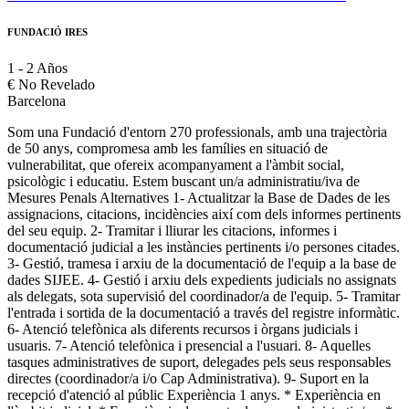
FUNDACIÓ IRES
1 - 2 Años
€
No Revelado
Barcelona
Som una Fundació d'entorn 270 professionals, amb una trajectòria
de 50 anys, compromesa amb les famílies en situació de
vulnerabilitat, que ofereix acompanyament a l'àmbit social,
psicològic i educatiu. Estem buscant un/a administratiu/iva de
Mesures Penals Alternatives 1- Actualitzar la Base de Dades de les
assignacions, citacions, incidències així com dels informes pertinents
del seu equip. 2- Tramitar i lliurar les citacions, informes i
documentació judicial a les instàncies pertinents i/o persones citades.
3- Gestió, tramesa i arxiu de la documentació de l'equip a la base de
dades SIJEE. 4- Gestió i arxiu dels expedients judicials no assignats
als delegats, sota supervisió del coordinador/a de l'equip. 5- Tramitar
l'entrada i sortida de la documentació a través del registre informàtic.
6- Atenció telefònica als diferents recursos i òrgans judicials i
usuaris. 7- Atenció telefònica i presencial a l'usuari. 8- Aquelles
tasques administratives de suport, delegades pels seus responsables
directes (coordinador/a i/o Cap Administrativa). 9- Suport en la
recepció d'atenció al públic Experiència 1 anys. * Experiència en