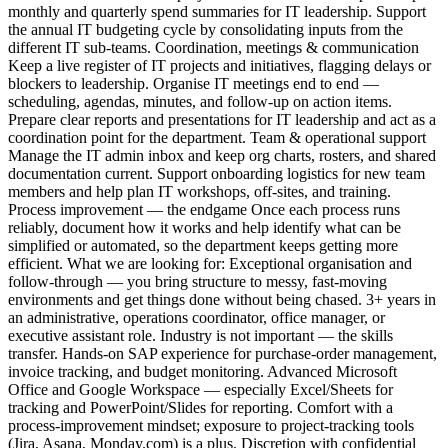
monthly and quarterly spend summaries for IT leadership. Support
the annual IT budgeting cycle by consolidating inputs from the
different IT sub-teams. Coordination, meetings & communication
Keep a live register of IT projects and initiatives, flagging delays or
blockers to leadership. Organise IT meetings end to end —
scheduling, agendas, minutes, and follow-up on action items.
Prepare clear reports and presentations for IT leadership and act as a
coordination point for the department. Team & operational support
Manage the IT admin inbox and keep org charts, rosters, and shared
documentation current. Support onboarding logistics for new team
members and help plan IT workshops, off-sites, and training.
Process improvement — the endgame Once each process runs
reliably, document how it works and help identify what can be
simplified or automated, so the department keeps getting more
efficient. What we are looking for: Exceptional organisation and
follow-through — you bring structure to messy, fast-moving
environments and get things done without being chased. 3+ years in
an administrative, operations coordinator, office manager, or
executive assistant role. Industry is not important — the skills
transfer. Hands-on SAP experience for purchase-order management,
invoice tracking, and budget monitoring. Advanced Microsoft
Office and Google Workspace — especially Excel/Sheets for
tracking and PowerPoint/Slides for reporting. Comfort with a
process-improvement mindset; exposure to project-tracking tools
(Jira, Asana, Monday.com) is a plus. Discretion with confidential