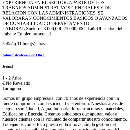
EXPERIENCIA EN EL SECTOR. APARTE DE LOS
TRABAJOS ADMINISTRATIVOS GENERALES Y DE
RELACION CON LAS ADMINISTRACIONES, SE
VALORARAN CONOCIMIENTOS BASICOS O AVANZADOS
DE CONTABILIDAD O DEPARTAMENTO
LABORAL.Sueldo: 23.000,00€-25.000,00€ al añoUbicación del
trabajo: Empleo presencial
5 día(s) 11 hora(s) atrás
Administrativo/a de Obra
Sorigué
1 - 2 Años
€
No Revelado
Tarragona
Somos un grupo empresarial con 70 años de experiencia con un
fuerte compromiso con la sociedad y el entorno. Nuestras áreas de
negocio son Ciudad, Agua, Industria, Infraestructuras y materiales,
Edificación y Energía. Creamos soluciones que aportan valor a
nuestros clientes con la voluntad de compartir nuestro conocimiento.
Trabajamos con el foco puesto en la innovación, la gestión del
talento y la sostenibilidad con una clara vocación de perdurar El