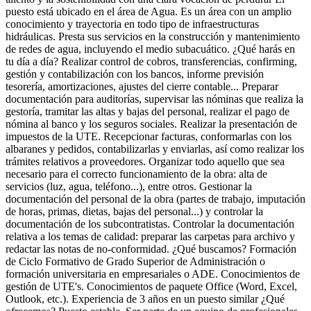
puesto está ubicado en el área de Agua. Es un área con un amplio
conocimiento y trayectoria en todo tipo de infraestructuras
hidráulicas. Presta sus servicios en la construcción y mantenimiento
de redes de agua, incluyendo el medio subacuático. ¿Qué harás en
tu día a día? Realizar control de cobros, transferencias, confirming,
gestión y contabilización con los bancos, informe previsión
tesorería, amortizaciones, ajustes del cierre contable... Preparar
documentación para auditorías, supervisar las nóminas que realiza la
gestoría, tramitar las altas y bajas del personal, realizar el pago de
nómina al banco y los seguros sociales. Realizar la presentación de
impuestos de la UTE. Recepcionar facturas, conformarlas con los
albaranes y pedidos, contabilizarlas y enviarlas, así como realizar los
trámites relativos a proveedores. Organizar todo aquello que sea
necesario para el correcto funcionamiento de la obra: alta de
servicios (luz, agua, teléfono...), entre otros. Gestionar la
documentación del personal de la obra (partes de trabajo, imputación
de horas, primas, dietas, bajas del personal...) y controlar la
documentación de los subcontratistas. Controlar la documentación
relativa a los temas de calidad: preparar las carpetas para archivo y
redactar las notas de no-conformidad. ¿Qué buscamos? Formación
de Ciclo Formativo de Grado Superior de Administración o
formación universitaria en empresariales o ADE. Conocimientos de
gestión de UTE's. Conocimientos de paquete Office (Word, Excel,
Outlook, etc.). Experiencia de 3 años en un puesto similar ¿Qué