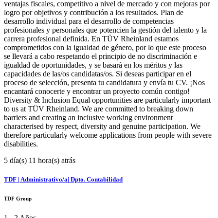
ventajas fiscales, competitivo a nivel de mercado y con mejoras por
logro por objetivos y contribución a los resultados. Plan de
desarrollo individual para el desarrollo de competencias
profesionales y personales que potencien la gestión del talento y la
carrera profesional definida. En TÜV Rheinland estamos
comprometidos con la igualdad de género, por lo que este proceso
se llevará a cabo respetando el principio de no discriminación e
igualdad de oportunidades, y se basará en los méritos y las
capacidades de las/os candidatas/os. Si deseas participar en el
proceso de selección, presenta tu candidatura y envía tu CV. ¡Nos
encantará conocerte y encontrar un proyecto común contigo!
Diversity & Inclusion Equal opportunities are particularly important
to us at TÜV Rheinland. We are committed to breaking down
barriers and creating an inclusive working environment
characterised by respect, diversity and genuine participation. We
therefore particularly welcome applications from people with severe
disabilities.
5 día(s) 11 hora(s) atrás
TDF | Administrativo/a| Dpto. Contabilidad
TDF Group
1 - 2 Años