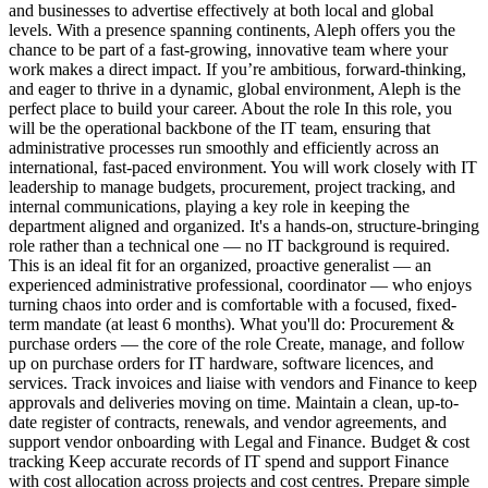
and businesses to advertise effectively at both local and global
levels. With a presence spanning continents, Aleph offers you the
chance to be part of a fast-growing, innovative team where your
work makes a direct impact. If you’re ambitious, forward-thinking,
and eager to thrive in a dynamic, global environment, Aleph is the
perfect place to build your career. About the role In this role, you
will be the operational backbone of the IT team, ensuring that
administrative processes run smoothly and efficiently across an
international, fast-paced environment. You will work closely with IT
leadership to manage budgets, procurement, project tracking, and
internal communications, playing a key role in keeping the
department aligned and organized. It's a hands-on, structure-bringing
role rather than a technical one — no IT background is required.
This is an ideal fit for an organized, proactive generalist — an
experienced administrative professional, coordinator — who enjoys
turning chaos into order and is comfortable with a focused, fixed-
term mandate (at least 6 months). What you'll do: Procurement &
purchase orders — the core of the role Create, manage, and follow
up on purchase orders for IT hardware, software licences, and
services. Track invoices and liaise with vendors and Finance to keep
approvals and deliveries moving on time. Maintain a clean, up-to-
date register of contracts, renewals, and vendor agreements, and
support vendor onboarding with Legal and Finance. Budget & cost
tracking Keep accurate records of IT spend and support Finance
with cost allocation across projects and cost centres. Prepare simple