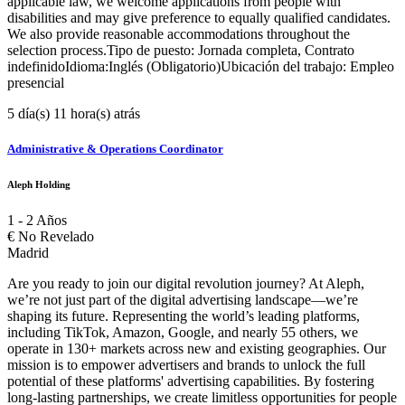
applicable law, we welcome applications from people with
disabilities and may give preference to equally qualified candidates.
We also provide reasonable accommodations throughout the
selection process.Tipo de puesto: Jornada completa, Contrato
indefinidoIdioma:Inglés (Obligatorio)Ubicación del trabajo: Empleo
presencial
5 día(s) 11 hora(s) atrás
Administrative & Operations Coordinator
Aleph Holding
1 - 2 Años
€
No Revelado
Madrid
Are you ready to join our digital revolution journey? At Aleph,
we’re not just part of the digital advertising landscape—we’re
shaping its future. Representing the world’s leading platforms,
including TikTok, Amazon, Google, and nearly 55 others, we
operate in 130+ markets across new and existing geographies. Our
mission is to empower advertisers and brands to unlock the full
potential of these platforms' advertising capabilities. By fostering
long-lasting partnerships, we create limitless opportunities for people