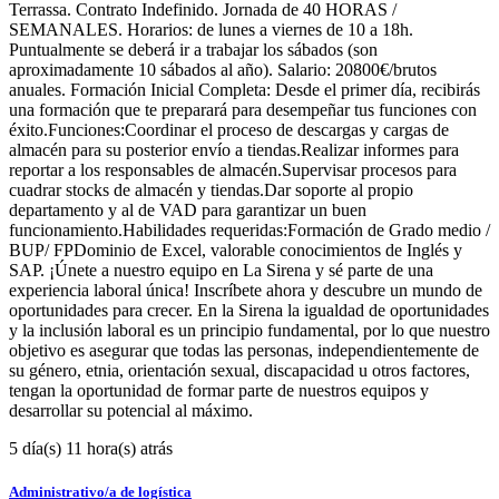
Terrassa. Contrato Indefinido. Jornada de 40 HORAS /
SEMANALES. Horarios: de lunes a viernes de 10 a 18h.
Puntualmente se deberá ir a trabajar los sábados (son
aproximadamente 10 sábados al año). Salario: 20800€/brutos
anuales. Formación Inicial Completa: Desde el primer día, recibirás
una formación que te preparará para desempeñar tus funciones con
éxito.Funciones:Coordinar el proceso de descargas y cargas de
almacén para su posterior envío a tiendas.Realizar informes para
reportar a los responsables de almacén.Supervisar procesos para
cuadrar stocks de almacén y tiendas.Dar soporte al propio
departamento y al de VAD para garantizar un buen
funcionamiento.Habilidades requeridas:Formación de Grado medio /
BUP/ FPDominio de Excel, valorable conocimientos de Inglés y
SAP. ¡Únete a nuestro equipo en La Sirena y sé parte de una
experiencia laboral única! Inscríbete ahora y descubre un mundo de
oportunidades para crecer. En la Sirena la igualdad de oportunidades
y la inclusión laboral es un principio fundamental, por lo que nuestro
objetivo es asegurar que todas las personas, independientemente de
su género, etnia, orientación sexual, discapacidad u otros factores,
tengan la oportunidad de formar parte de nuestros equipos y
desarrollar su potencial al máximo.
5 día(s) 11 hora(s) atrás
Administrativo/a de logística