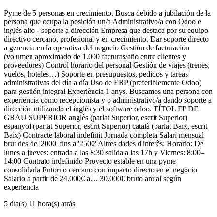
Pyme de 5 personas en crecimiento. Busca debido a jubilación de la
persona que ocupa la posición un/a Administrativo/a con Odoo e
inglés alto - soporte a dirección Empresa que destaca por su equipo
directivo cercano, profesional y en crecimiento. Dar soporte directo
a gerencia en la operativa del negocio Gestión de facturación
(volumen aproximado de 1.000 facturas/año entre clientes y
proveedores) Control horario del personal Gestión de viajes (trenes,
vuelos, hoteles…) Soporte en presupuestos, pedidos y tareas
administrativas del día a día Uso de ERP (preferiblemente Odoo)
para gestión integral Experiència 1 anys. Buscamos una persona con
experiencia como recepcionista y o administrativo/a dando soporte a
dirección utilizando el inglés y el software odoo. TÍTOL FP DE
GRAU SUPERIOR anglès (parlat Superior, escrit Superior)
espanyol (parlat Superior, escrit Superior) català (parlat Baix, escrit
Baix) Contracte laboral indefinit Jornada completa Salari mensual
brut des de '2000' fins a '2500' Altres dades d'interès: Horario: De
lunes a jueves: entrada a las 8:30 salida a las 17h y Viernes: 8:00–
14:00 Contrato indefinido Proyecto estable en una pyme
consolidada Entorno cercano con impacto directo en el negocio
Salario a partir de 24.000€ a.... 30.000€ bruto anual según
experiencia
5 día(s) 11 hora(s) atrás