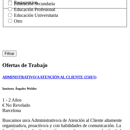
Restauracion
Educación Secundaria
Educación Profesional
Educación Universitaria
Otro
Ofertas de Trabajo
ADMINISTRATIVO/A ATENCIÓN AL CLIENTE (25H/S)
Instituto Ángeles Wolder
1 - 2 Años
€
No Revelado
Barcelona
Buscamos un/a Administrativo/a de Atención al Cliente altamente
organizado/a, proactivo/a y con habilidades de comunicación. La