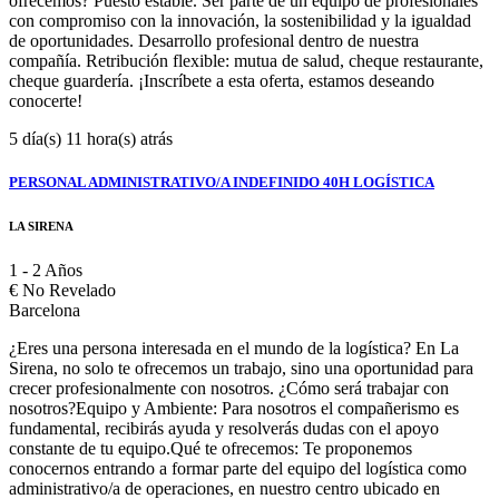
ofrecemos? Puesto estable. Ser parte de un equipo de profesionales
con compromiso con la innovación, la sostenibilidad y la igualdad
de oportunidades. Desarrollo profesional dentro de nuestra
compañía. Retribución flexible: mutua de salud, cheque restaurante,
cheque guardería. ¡Inscríbete a esta oferta, estamos deseando
conocerte!
5 día(s) 11 hora(s) atrás
PERSONAL ADMINISTRATIVO/A INDEFINIDO 40H LOGÍSTICA
LA SIRENA
1 - 2 Años
€
No Revelado
Barcelona
¿Eres una persona interesada en el mundo de la logística? En La
Sirena, no solo te ofrecemos un trabajo, sino una oportunidad para
crecer profesionalmente con nosotros. ¿Cómo será trabajar con
nosotros?Equipo y Ambiente: Para nosotros el compañerismo es
fundamental, recibirás ayuda y resolverás dudas con el apoyo
constante de tu equipo.Qué te ofrecemos: Te proponemos
conocernos entrando a formar parte del equipo del logística como
administrativo/a de operaciones, en nuestro centro ubicado en