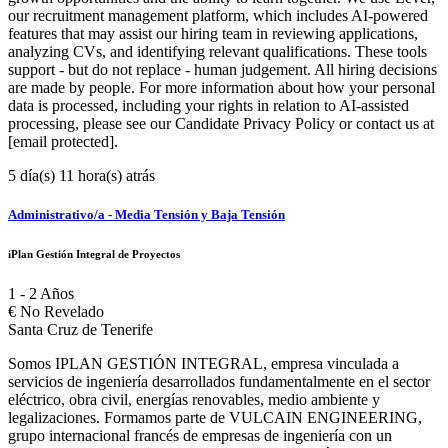
our recruitment management platform, which includes AI-powered
features that may assist our hiring team in reviewing applications,
analyzing CVs, and identifying relevant qualifications. These tools
support - but do not replace - human judgement. All hiring decisions
are made by people. For more information about how your personal
data is processed, including your rights in relation to AI-assisted
processing, please see our Candidate Privacy Policy or contact us at
[email protected].
5 día(s) 11 hora(s) atrás
Administrativo/a - Media Tensión y Baja Tensión
iPlan Gestión Integral de Proyectos
1 - 2 Años
€
No Revelado
Santa Cruz de Tenerife
Somos IPLAN GESTIÓN INTEGRAL, empresa vinculada a
servicios de ingeniería desarrollados fundamentalmente en el sector
eléctrico, obra civil, energías renovables, medio ambiente y
legalizaciones. Formamos parte de VULCAIN ENGINEERING,
grupo internacional francés de empresas de ingeniería con un