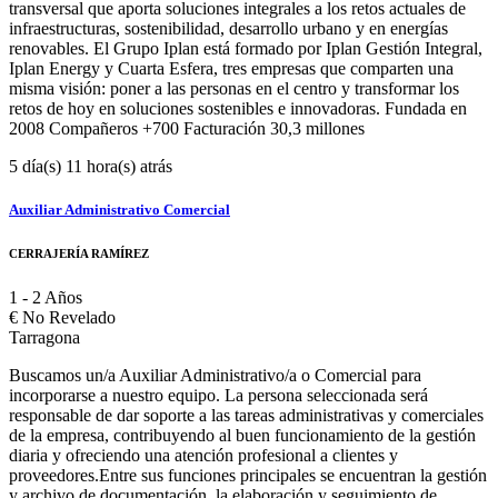
transversal que aporta soluciones integrales a los retos actuales de
infraestructuras, sostenibilidad, desarrollo urbano y en energías
renovables. El Grupo Iplan está formado por Iplan Gestión Integral,
Iplan Energy y Cuarta Esfera, tres empresas que comparten una
misma visión: poner a las personas en el centro y transformar los
retos de hoy en soluciones sostenibles e innovadoras. Fundada en
2008 Compañeros +700 Facturación 30,3 millones
5 día(s) 11 hora(s) atrás
Auxiliar Administrativo Comercial
CERRAJERÍA RAMÍREZ
1 - 2 Años
€
No Revelado
Tarragona
Buscamos un/a Auxiliar Administrativo/a o Comercial para
incorporarse a nuestro equipo. La persona seleccionada será
responsable de dar soporte a las tareas administrativas y comerciales
de la empresa, contribuyendo al buen funcionamiento de la gestión
diaria y ofreciendo una atención profesional a clientes y
proveedores.Entre sus funciones principales se encuentran la gestión
y archivo de documentación, la elaboración y seguimiento de